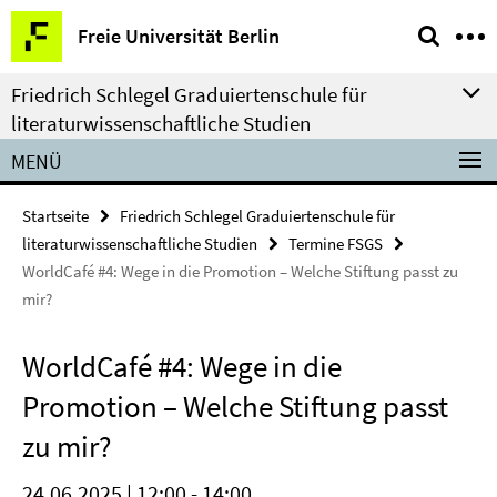
Springe
Service-
Freie Universität Berlin
direkt
Navigation
zu
Friedrich Schlegel Graduiertenschule für
Inhalt
literaturwissenschaftliche Studien
MENÜ
Startseite
Friedrich Schlegel Graduiertenschule für
literaturwissenschaftliche Studien
Termine FSGS
WorldCafé #4: Wege in die Promotion – Welche Stiftung passt zu
mir?
WorldCafé #4: Wege in die
Promotion – Welche Stiftung passt
zu mir?
24.06.2025 | 12:00 - 14:00