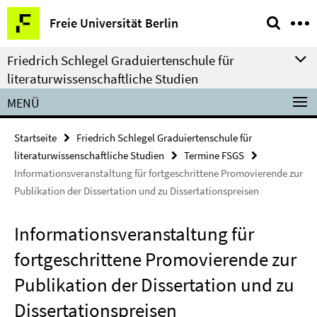
Springe
Service-
Freie Universität Berlin
direkt
Navigation
zu
Friedrich Schlegel Graduiertenschule für
Inhalt
literaturwissenschaftliche Studien
MENÜ
Startseite
Friedrich Schlegel Graduiertenschule für
literaturwissenschaftliche Studien
Termine FSGS
Informationsveranstaltung für fortgeschrittene Promovierende zur
Publikation der Dissertation und zu Dissertationspreisen
Informationsveranstaltung für
fortgeschrittene Promovierende zur
Publikation der Dissertation und zu
Dissertationspreisen