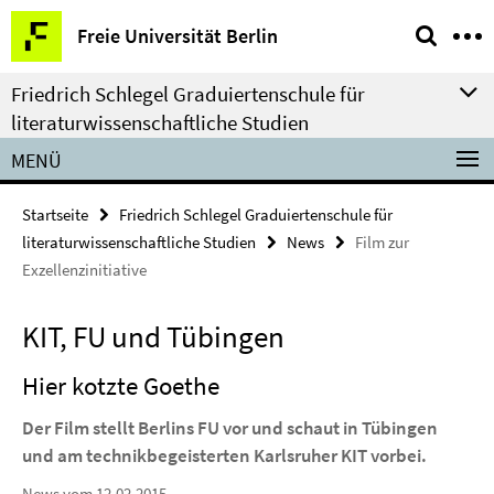
Springe
Service-
Freie Universität Berlin
direkt
Navigation
zu
Friedrich Schlegel Graduiertenschule für
Inhalt
literaturwissenschaftliche Studien
MENÜ
Startseite
Friedrich Schlegel Graduiertenschule für
literaturwissenschaftliche Studien
News
Film zur
Exzellenzinitiative
KIT, FU und Tübingen
Hier kotzte Goethe
Der Film stellt Berlins FU vor und schaut in Tübingen
und am technikbegeisterten Karlsruher KIT vorbei.
News vom 12.02.2015