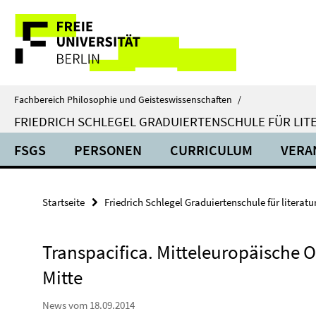
Springe
Service-
direkt
zu
Navigation
Inhalt
Fachbereich Philosophie und Geisteswissenschaften
/
FRIEDRICH SCHLEGEL GRADUIERTENSCHULE FÜR LIT
FSGS
PERSONEN
CURRICULUM
VERA
Startseite
Friedrich Schlegel Graduiertenschule für literat
Transpacifica. Mitteleuropäische 
Mitte
News vom 18.09.2014