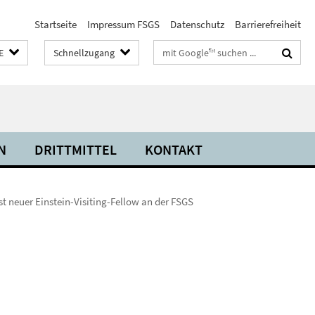
Startseite
Impressum FSGS
Datenschutz
Barrierefreiheit
Suchbegriffe
E
Schnellzugang
N
DRITTMITTEL
KONTAKT
ist neuer Einstein-Visiting-Fellow an der FSGS