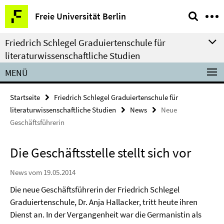
Springe
Service-
Freie Universität Berlin
direkt
Navigation
zu
Friedrich Schlegel Graduiertenschule für
Inhalt
literaturwissenschaftliche Studien
MENÜ
Startseite
Friedrich Schlegel Graduiertenschule für
literaturwissenschaftliche Studien
News
Neue
Geschäftsführerin
Die Geschäftsstelle stellt sich vor
News vom 19.05.2014
Die neue Geschäftsführerin der Friedrich Schlegel
Graduiertenschule, Dr. Anja Hallacker, tritt heute ihren
Dienst an. In der Vergangenheit war die Germanistin als