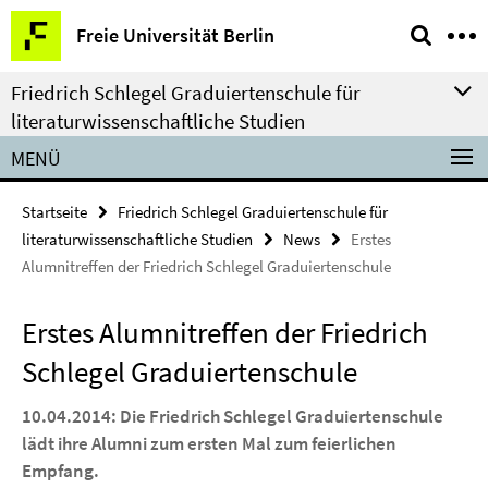
Springe
Service-
Freie Universität Berlin
direkt
Navigation
zu
Friedrich Schlegel Graduiertenschule für
Inhalt
literaturwissenschaftliche Studien
MENÜ
Startseite
Friedrich Schlegel Graduiertenschule für
literaturwissenschaftliche Studien
News
Erstes
Alumnitreffen der Friedrich Schlegel Graduiertenschule
Erstes Alumnitreffen der Friedrich
Schlegel Graduiertenschule
10.04.2014: Die Friedrich Schlegel Graduiertenschule
lädt ihre Alumni zum ersten Mal zum feierlichen
Empfang.