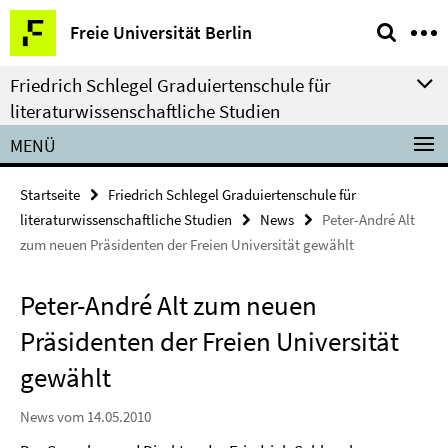
Springe
Service-
Freie Universität Berlin
direkt
Navigation
zu
Friedrich Schlegel Graduiertenschule für
Inhalt
literaturwissenschaftliche Studien
MENÜ
Startseite
Friedrich Schlegel Graduiertenschule für
literaturwissenschaftliche Studien
News
Peter-André Alt
zum neuen Präsidenten der Freien Universität gewählt
Peter-André Alt zum neuen
Präsidenten der Freien Universität
gewählt
News vom 14.05.2010