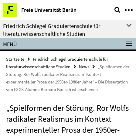
Springe
Service-
Freie Universität Berlin
direkt
Navigation
zu
Friedrich Schlegel Graduiertenschule für
Inhalt
literaturwissenschaftliche Studien
MENÜ
Startseite
Friedrich Schlegel Graduiertenschule für
literaturwissenschaftliche Studien
News
„Spielformen der
Störung. Ror Wolfs radikaler Realismus im Kontext
experimenteller Prosa der 1950er-1980er Jahre” – Die Dissertation
von FSGS-Alumna Barbara Bausch ist erschienen
„Spielformen der Störung. Ror Wolfs
radikaler Realismus im Kontext
experimenteller Prosa der 1950er-