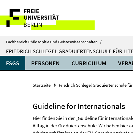
Springe
Service-
direkt
zu
Navigation
Inhalt
Fachbereich Philosophie und Geisteswissenschaften
/
FRIEDRICH SCHLEGEL GRADUIERTENSCHULE FÜR LIT
FSGS
PERSONEN
CURRICULUM
VERA
Startseite
Friedrich Schlegel Graduiertenschule für
Guideline for Internationals
Hier finden Sie in der „Guideline für internatio
Alltag in der Graduiertenschule. Wir haben hier