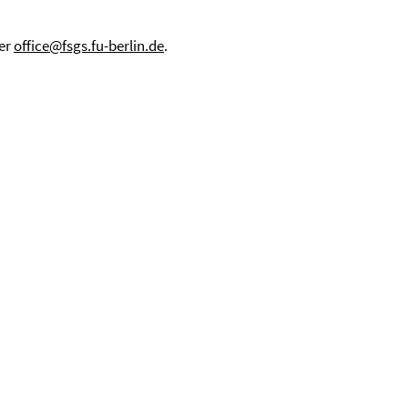
ter
office@fsgs.fu-berlin.de
.