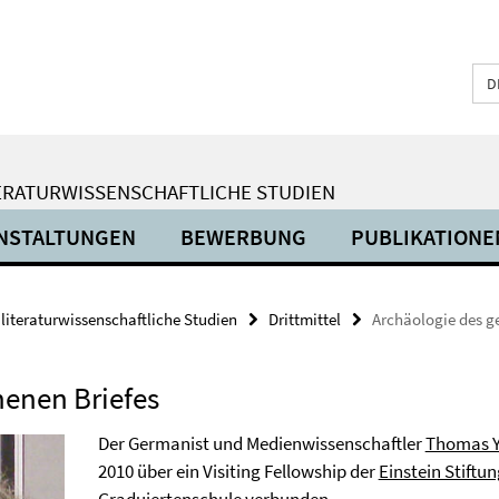
D
ERATURWISSENSCHAFTLICHE STUDIEN
NSTALTUNGEN
BEWERBUNG
PUBLIKATIONE
 literaturwissenschaftliche Studien
Drittmittel
Archäologie des g
henen Briefes
Der Germanist und Medienwissenschaftler
Thomas Y.
2010 über ein Visiting Fellowship der
Einstein Stiftun