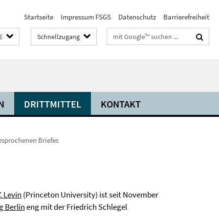
Startseite
Impressum FSGS
Datenschutz
Barrierefreiheit
Suchbegriffe
E
Schnellzugang
N
DRITTMITTEL
KONTAKT
esprochenen Briefes
 Levin
(Princeton University) ist seit November
g Berlin
eng mit der Friedrich Schlegel