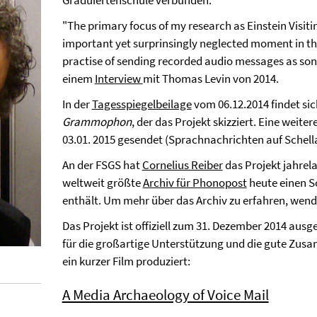
Graduiertenschule verbunden.
"The primary focus of my research as Einstein Visit
important yet surprinsingly neglected moment in the
practise of sending recorded audio messages as sonic
einem
Interview
mit Thomas Levin von 2014.
In der
Tagesspiegelbeilage
vom 06.12.2014 findet sich
Grammophon
, der das Projekt skizziert. Eine weiter
03.01. 2015 gesendet (Sprachnachrichten auf Schell
An der FSGS hat
Cornelius Reiber
das Projekt jahrel
weltweit größte
Archiv für Phonopost
heute einen S
enthält. Um mehr über das Archiv zu erfahren, wende
Das Projekt ist offiziell zum 31. Dezember 2014 ausge
für die großartige Unterstützung und die gute Zus
ein kurzer Film produziert:
A Media Archaeology of Voice Mail