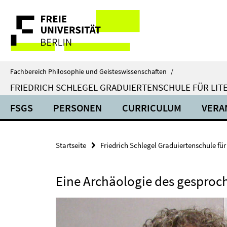
Springe
Service-
direkt
zu
Navigation
Inhalt
Fachbereich Philosophie und Geisteswissenschaften
/
FRIEDRICH SCHLEGEL GRADUIERTENSCHULE FÜR LIT
FSGS
PERSONEN
CURRICULUM
VERA
Startseite
Friedrich Schlegel Graduiertenschule für
Eine Archäologie des gesproc