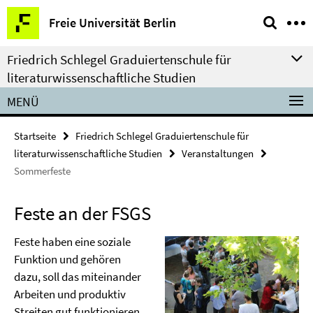
Springe
Service-
Freie Universität Berlin
direkt
Navigation
zu
Friedrich Schlegel Graduiertenschule für
Inhalt
literaturwissenschaftliche Studien
MENÜ
Startseite
Friedrich Schlegel Graduiertenschule für
literaturwissenschaftliche Studien
Veranstaltungen
Sommerfeste
Feste an der FSGS
Feste haben eine soziale
Funktion und gehören
dazu, soll das miteinander
Arbeiten und produktiv
Streiten gut funktionieren.