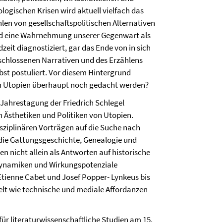
ologischen Krisen wird aktuell vielfach das
hlen von gesellschaftspolitischen Alternativen
d eine Wahrnehmung unserer Gegenwart als
zeit diagnostiziert, gar das Ende von in sich
schlossenen Narrativen und des Erzählens
lbst postuliert. Vor diesem Hintergrund
en Utopien überhaupt noch gedacht werden?
 Jahrestagung der Friedrich Schlegel
n Ästhetiken und Politiken von Utopien.
isziplinären Vorträgen auf die Suche nach
 die Gattungsgeschichte, Genealogie und
 nicht allein als Antworten auf historische
Dynamiken und Wirkungspotenziale
Etienne Cabet und Josef Popper- Lynkeus bis
lt wie technische und mediale Affordanzen
ür literaturwissenschaftliche Studien am 15.