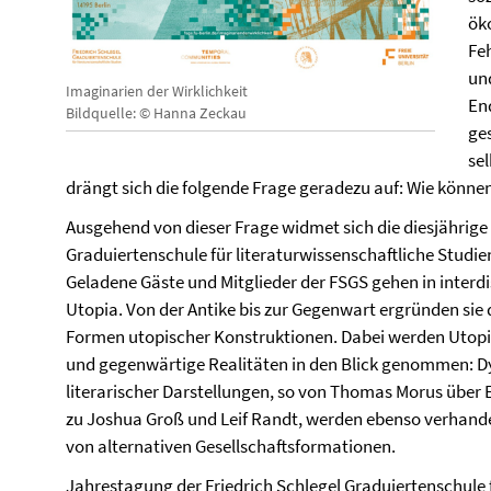
ök
Fe
un
Imaginarien der Wirklichkeit
End
Bildquelle: © Hanna Zeckau
ge
se
drängt sich die folgende Frage geradezu auf: Wie könn
Ausgehend von dieser Frage widmet sich die diesjährige
Graduiertenschule für literaturwissenschaftliche Studie
Geladene Gäste und Mitglieder der FSGS gehen in interd
Utopia. Von der Antike bis zur Gegenwart ergründen sie
Formen utopischer Konstruktionen. Dabei werden Utopien
und gegenwärtige Realitäten in den Blick genommen: 
literarischer Darstellungen, so von Thomas Morus über 
zu Joshua Groß und Leif Randt, werden ebenso verhande
von alternativen Gesellschaftsformationen.
Jahrestagung der Friedrich Schlegel Graduiertenschule f