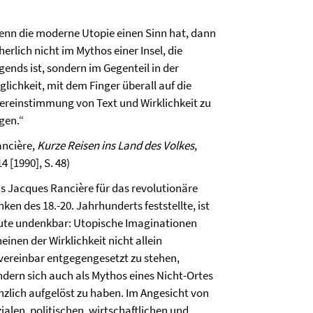
enn die moderne Utopie einen Sinn hat, dann
herlich nicht im Mythos einer Insel, die
gends ist, sondern im Gegenteil in der
lichkeit, mit dem Finger überall auf die
ereinstimmung von Text und Wirklichkeit zu
igen.“
ancière,
Kurze Reisen ins Land des Volkes
,
4 [1990], S. 48)
s Jacques Rancière für das revolutionäre
ken des 18.-20. Jahrhunderts feststellte, ist
ute undenkbar: Utopische Imaginationen
einen der Wirklichkeit nicht allein
vereinbar entgegengesetzt zu stehen,
ndern sich auch als Mythos eines Nicht-Ortes
nzlich aufgelöst zu haben. Im Angesicht von
ialen, politischen, wirtschaftlichen und