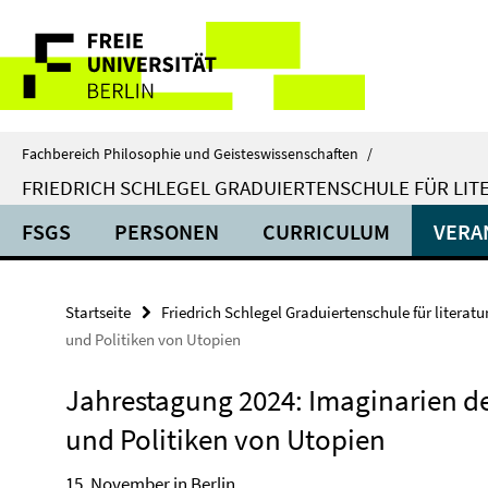
Springe
Service-
direkt
zu
Navigation
Inhalt
Fachbereich Philosophie und Geisteswissenschaften
/
FRIEDRICH SCHLEGEL GRADUIERTENSCHULE FÜR LIT
FSGS
PERSONEN
CURRICULUM
VERA
Startseite
Friedrich Schlegel Graduiertenschule für literat
und Politiken von Utopien
Jahrestagung 2024: Imaginarien der
und Politiken von Utopien
15. November in Berlin