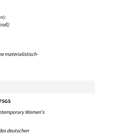
n):
Groß)
ne materialistisch-
 FSGS
Contemporary Women's
des deutschen