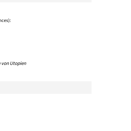
nces):
n von Utopien