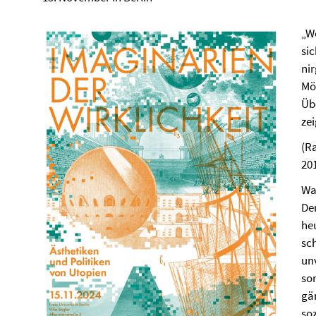
„W
sic
nir
Mög
Üb
ze
(R
201
Wa
Den
he
sch
un
so
gä
soz