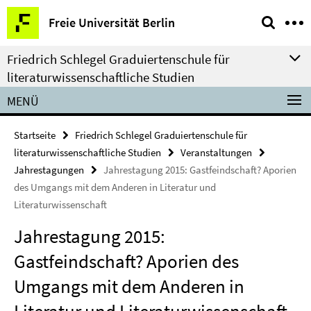
Springe
Service-
Freie Universität Berlin
direkt
Navigation
zu
Friedrich Schlegel Graduiertenschule für
Inhalt
literaturwissenschaftliche Studien
MENÜ
Startseite
Friedrich Schlegel Graduiertenschule für
literaturwissenschaftliche Studien
Veranstaltungen
Jahrestagungen
Jahrestagung 2015: Gastfeindschaft? Aporien
des Umgangs mit dem Anderen in Literatur und
Literaturwissenschaft
Jahrestagung 2015:
Gastfeindschaft? Aporien des
Umgangs mit dem Anderen in