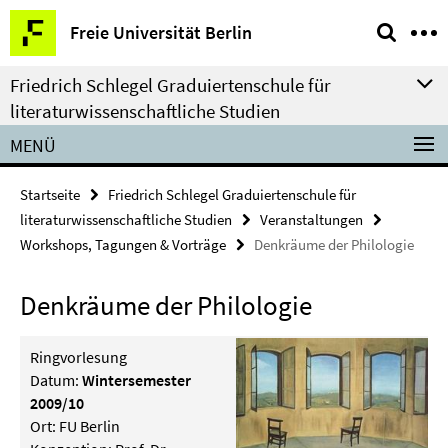
Springe
Service-
Freie Universität Berlin
direkt
Navigation
zu
Friedrich Schlegel Graduiertenschule für
Inhalt
literaturwissenschaftliche Studien
MENÜ
Startseite
Friedrich Schlegel Graduiertenschule für
literaturwissenschaftliche Studien
Veranstaltungen
Workshops, Tagungen & Vorträge
Denkräume der Philologie
Denkräume der Philologie
Ringvorlesung
Datum:
Wintersemester
2009/10
Ort: FU Berlin