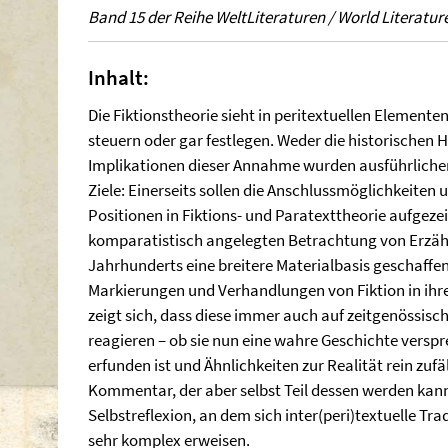
Band 15 der Reihe WeltLiteraturen / World Literatur
Inhalt:
Die Fiktionstheorie sieht in peritextuellen Element
steuern oder gar festlegen. Weder die historischen 
Implikationen dieser Annahme wurden ausführlicher 
Ziele: Einerseits sollen die Anschlussmöglichkeite
Positionen in Fiktions- und Paratexttheorie aufgezei
komparatistisch angelegten Betrachtung von Erzähl
Jahrhunderts eine breitere Materialbasis geschaffen
Markierungen und Verhandlungen von Fiktion in ihre
zeigt sich, dass diese immer auch auf zeitgenössis
reagieren – ob sie nun eine wahre Geschichte verspr
erfunden ist und Ähnlichkeiten zur Realität rein zufäl
Kommentar, der aber selbst Teil dessen werden kann,
Selbstreflexion, an dem sich inter(peri)textuelle Tra
sehr komplex erweisen.