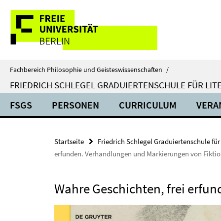
Springe
Service-
direkt
zu
Navigation
Inhalt
Fachbereich Philosophie und Geisteswissenschaften
/
FRIEDRICH SCHLEGEL GRADUIERTENSCHULE FÜR LIT
FSGS
PERSONEN
CURRICULUM
VERA
Startseite
Friedrich Schlegel Graduiertenschule für
erfunden. Verhandlungen und Markierungen von Fiktion
Wahre Geschichten, frei erfu