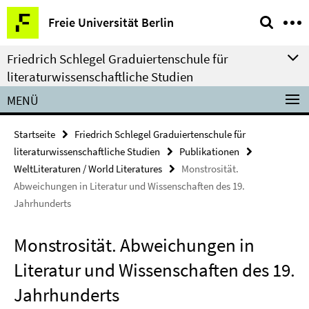
Springe
Service-
Freie Universität Berlin
direkt
Navigation
zu
Friedrich Schlegel Graduiertenschule für
Inhalt
literaturwissenschaftliche Studien
MENÜ
Startseite
Friedrich Schlegel Graduiertenschule für
literaturwissenschaftliche Studien
Publikationen
WeltLiteraturen / World Literatures
Monstrosität.
Abweichungen in Literatur und Wissenschaften des 19.
Jahrhunderts
Monstrosität. Abweichungen in
Literatur und Wissenschaften des 19.
Jahrhunderts