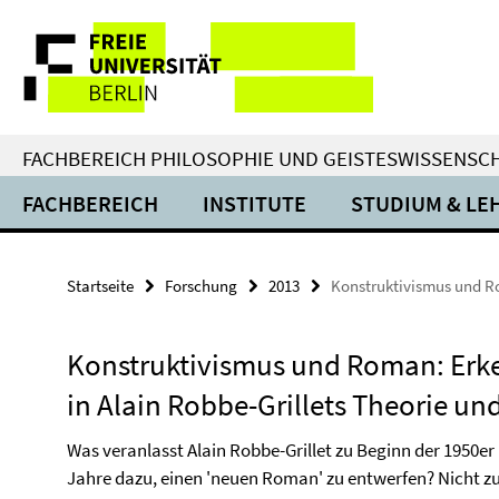
Springe
Service-
direkt
zu
Navigation
Inhalt
FACHBEREICH PHILOSOPHIE UND GEISTESWISSENSC
FACHBEREICH
INSTITUTE
STUDIUM & LE
Startseite
Forschung
2013
Konstruktivismus und Ro
Konstruktivismus und Roman: Erke
in Alain Robbe-Grillets Theorie un
Was veranlasst Alain Robbe-Grillet zu Beginn der 1950er
Jahre dazu, einen 'neuen Roman' zu entwerfen? Nicht zu