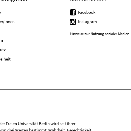
e
Facebook
er/innen
Instagram
Hinweise zur Nutzung sozialer Medien
um
utz
reiheit
r Freien Universität Berlin wird seit ihrer
on drei Werten bestimmt: Wahrheit, Gerechtigkeit