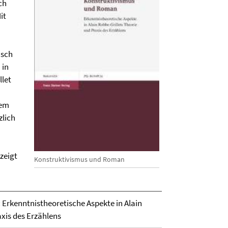
ch
it
nsch
 in
let
lem
zlich
zeigt
Konstruktivismus und Roman
Erkenntnistheoretische Aspekte in Alain
axis des Erzählens