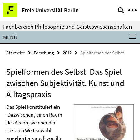
Springe
Service-
Freie Universität Berlin
direkt
Navigation
zu
Fachbereich Philosophie und Geisteswissenschaften
Inhalt
MENÜ
Startseite
Forschung
2012
Spielformen des Selbst
Spielformen des Selbst. Das Spiel
zwischen Subjektivität, Kunst und
Alltagspraxis
Das Spiel konstituiert ein
'Dazwischen', einen Raum
des Als-ob, welcher der
sozialen Welt sowohl
angehört als auch von ihr