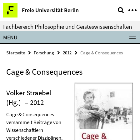
Springe
Service-
Freie Universität Berlin
direkt
Navigation
zu
Fachbereich Philosophie und Geisteswissenschaften
Inhalt
MENÜ
Startseite
Forschung
2012
Cage & Consequences
Cage & Consequences
Volker Straebel
(Hg.)
– 2012
Cage & Consequences
versammelt Beiträge von
Wissenschaftlern
verschiedener Disziplinen,