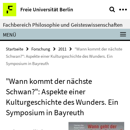
Springe
Service-
Freie Universität Berlin
direkt
Navigation
zu
Fachbereich Philosophie und Geisteswissenschaften
Inhalt
MENÜ
Startseite
Forschung
2011
"Wann kommt der nächste
Schwan?": Aspekte einer Kulturgeschichte des Wunders. Ein
Symposium in Bayreuth
"Wann kommt der nächste
Schwan?": Aspekte einer
Kulturgeschichte des Wunders. Ein
Symposium in Bayreuth