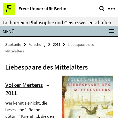
Springe
Service-
Freie Universität Berlin
direkt
Navigation
zu
Fachbereich Philosophie und Geisteswissenschaften
Inhalt
MENÜ
Startseite
Forschung
2011
Liebespaare des
Mittelalters
Liebespaare des Mittelalters
Volker Mertens
–
2011
Wer kennt sie nicht, die
besessene ""Rache-
göttin"" Kriemhild, die den