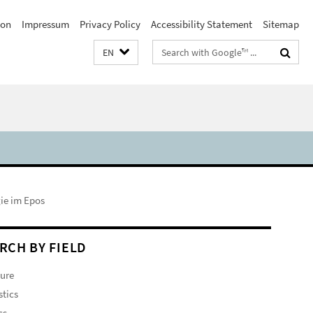
ion
Impressum
Privacy Policy
Accessibility Statement
Sitemap
Search
EN
terms
ie im Epos
RCH BY FIELD
ture
stics
cs