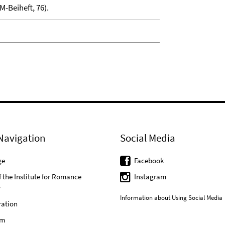
-Beiheft, 76).
Navigation
Social Media
ge
Facebook
f the Institute for Romance
Instagram
y
Information about Using Social Media
ration
um