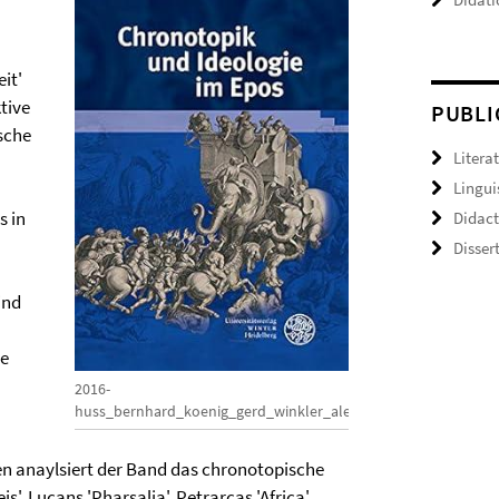
it'
tive
PUBLI
ische
Litera
Lingui
s in
Didact
Dissert
ind
ie
2016-
huss_bernhard_koenig_gerd_winkler_alexander
n anaylsiert der Band das chronotopische
', Lucans 'Pharsalia', Petrarcas 'Africa',