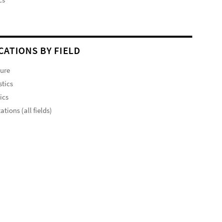
CATIONS BY FIELD
ture
stics
ics
ations (all fields)