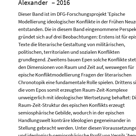
Alexander
– 2016
Dieser Band ist im DFG-Forschungsprojekt 'Epische
Modellierung ideologischer Konflikte in der Frühen Neuze
entstanden. Die in diesem Band eingenommene Perspek
gründet sich auf drei Beobachtungen: Erstens ist für ep
Texte die literarische Gestaltung von militärischen,
politischen, territorialen und sozialen Konflikten
grundlegend. Zweitens bauen Epen solche Konflikte stet
den Dimensionen von Raum und Zeit auf, weswegen für
epische Konfliktmodellierung Fragen der literarischen
Chronotopik eine fundamentale Rolle spielen. Drittens s
die vom Epos somit erzeugten Raum-Zeit-Komplexe
unweigerlich mit ideologischer Wertsetzung behaftet: D
Raum-Zeit-Struktur des epischen Konflikts erzeugt
semiosphärische Gebilde, wodurch in der epischen
Handlungswelt konträre Ideologien gegeneinander in
Stellung gebracht werden. Unter diesen Voraussetzunge
und ideologisch-semiosphärische Profil von Vergils 'Aeneis