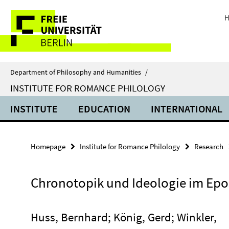
Springe
Service
direkt
H
zu
Navigation
Inhalt
Department of Philosophy and Humanities
/
INSTITUTE FOR ROMANCE PHILOLOGY
INSTITUTE
EDUCATION
INTERNATIONAL
Homepage
Institute for Romance Philology
Research
Chronotopik und Ideologie im Epo
Huss, Bernhard; König, Gerd; Winkler,