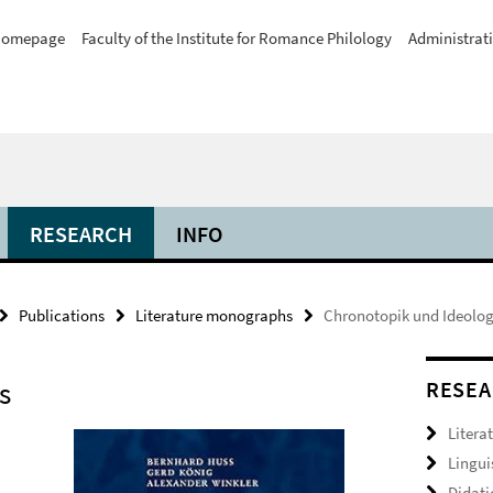
omepage
Faculty of the Institute for Romance Philology
Administrat
RESEARCH
INFO
Publications
Literature monographs
Chronotopik und Ideolog
s
RESEA
Litera
Lingui
Didati