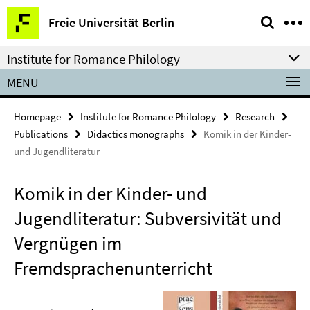
Springe
Service
Freie Universität Berlin
direkt
Navigation
zu
Institute for Romance Philology
Inhalt
MENU
Homepage
Institute for Romance Philology
Research
Publications
Didactics monographs
Komik in der Kinder-
und Jugendliteratur
Komik in der Kinder- und
Jugendliteratur: Subversivität und
Vergnügen im
Fremdsprachenunterricht