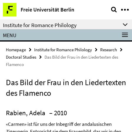
Springe
Service
Freie Universität Berlin
direkt
Navigation
zu
Institute for Romance Philology
Inhalt
MENU
Homepage
Institute for Romance Philology
Research
Doctoral Studies
Das Bild der Frau in den Liedertexten des
Flamenco
Das Bild der Frau in den Liedertexten
des Flamenco
Rabien, Adela
– 2010
«Carmen» ist für uns der Inbegriff der andalusischen
Zigeunerin. Entspricht sie dem Frauenbild, das wir in den