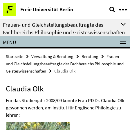
Springe
Service-
Freie Universität Berlin
direkt
Navigation
zu
Frauen- und Gleichstellungsbeauftragte des
Inhalt
Fachbereichs Philosophie und Geisteswissenschaften
MENÜ
Startseite
Verwaltung & Beratung
Beratung
Frauen-
und Gleichstellungsbeauftragte des Fachbereichs Philosophie und
Geisteswissenschaften
Claudia Olk
Claudia Olk
Für das Studienjahr 2008/09 konnte Frau PD Dr. Claudia Olk
gewonnen werden, am Institut für Englische Philologie zu
lehren: