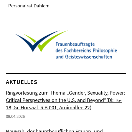
-
Personalrat Dahlem
AKTUELLES
Ringvorlesung zum Thema „Gender, Sexuality, Power:
Critical Perspectives on the U.S. and Beyond”(Di: 16-
18, Gr. Hörsaal, R B.001, Arnimallee 22)
08.04.2026
Neuwahl der hauptberuflichen Frauen- und