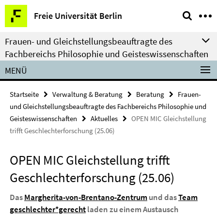
Springe
Service-
Freie Universität Berlin
direkt
Navigation
zu
Frauen- und Gleichstellungsbeauftragte des
Inhalt
Fachbereichs Philosophie und Geisteswissenschaften
MENÜ
Startseite
Verwaltung & Beratung
Beratung
Frauen-
und Gleichstellungsbeauftragte des Fachbereichs Philosophie und
Geisteswissenschaften
Aktuelles
OPEN MIC Gleichstellung
trifft Geschlechterforschung (25.06)
OPEN MIC Gleichstellung trifft
Geschlechterforschung (25.06)
Das
Margherita-von-Brentano-Zentrum
und das
Team
geschlechter*gerecht
laden zu einem Austausch