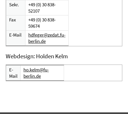
Sekr.
+49 (0) 30 838-
52107
Fax
+49 (0) 30 838-
59674
E-Mail
hdfeger@zedat.fu-
berlin.de
Webdesign: Holden Kelm
E-
ho.kelm@fu-
Mail
berlin.de