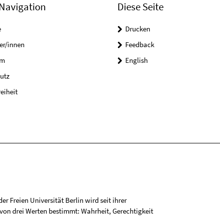
Navigation
Diese Seite
e
Drucken
er/innen
Feedback
um
English
utz
reiheit
r Freien Universität Berlin wird seit ihrer
on drei Werten bestimmt: Wahrheit, Gerechtigkeit