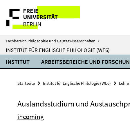
Springe
Service-
direkt
zu
Navigation
Inhalt
Fachbereich Philosophie und Geisteswissenschaften
/
INSTITUT FÜR ENGLISCHE PHILOLOGIE (WE6)
INSTITUT
ARBEITSBEREICHE UND FORSCHU
Startseite
Institut für Englische Philologie (WE6)
Lehre
Auslandsstudium und Austausch
incoming