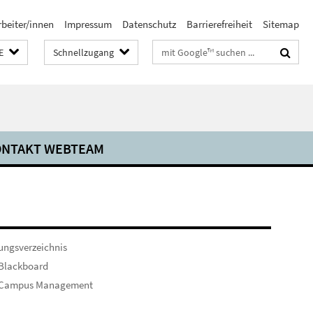
rbeiter/innen
Impressum
Datenschutz
Barrierefreiheit
Sitemap
Suchbegriffe
E
Schnellzugang
NTAKT WEBTEAM
ungsverzeichnis
 Blackboard
 Campus Management