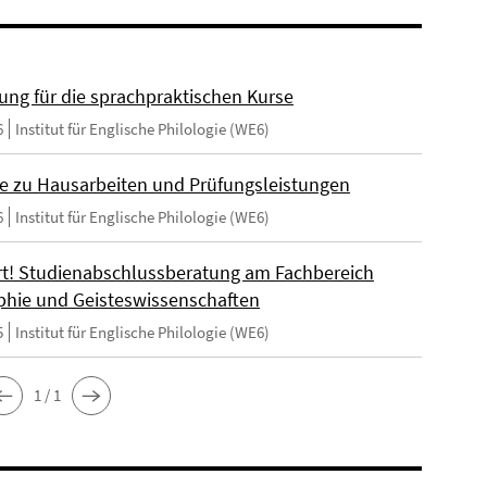
ng für die sprachpraktischen Kurse
6
Institut für Englische Philologie (WE6)
e zu Hausarbeiten und Prüfungsleistungen
6
Institut für Englische Philologie (WE6)
t! Studienabschlussberatung am Fachbereich
phie und Geisteswissenschaften
5
Institut für Englische Philologie (WE6)
1 / 1