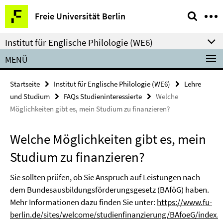
Springe
Service-
Freie Universität Berlin
direkt
Navigation
zu
Institut für Englische Philologie (WE6)
Inhalt
MENÜ
Startseite
Institut für Englische Philologie (WE6)
Lehre
und Studium
FAQs Studieninteressierte
Welche
Möglichkeiten gibt es, mein Studium zu finanzieren?
Welche Möglichkeiten gibt es, mein
Studium zu finanzieren?
Sie sollten prüfen, ob Sie Anspruch auf Leistungen nach
dem Bundesausbildungsförderungsgesetz (BAföG) haben.
Mehr Informationen dazu finden Sie unter:
https://www.fu-
berlin.de/sites/welcome/studienfinanzierung/BAfoeG/index.