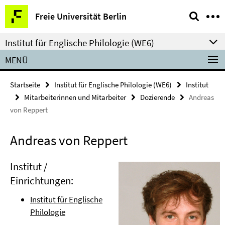
Springe
Service-
Freie Universität Berlin
direkt
Navigation
zu
Institut für Englische Philologie (WE6)
Inhalt
MENÜ
Startseite
Institut für Englische Philologie (WE6)
Institut
Mitarbeiterinnen und Mitarbeiter
Dozierende
Andreas
von Reppert
Andreas von Reppert
Institut /
Einrichtungen:
Institut für Englische
Philologie