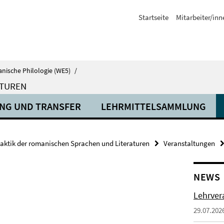
Startseite
Mitarbeiter/inn
anische Philologie (WE5)
/
ATUREN
NG UND TRANSFER
LEHRMITTELSAMMLUNG
aktik der romanischen Sprachen und Literaturen
Veranstaltungen
NEWS
Lehrver
29.07.202