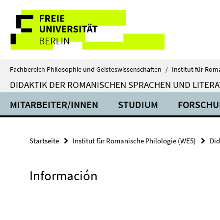
Springe
Service-
direkt
zu
Navigation
Inhalt
Fachbereich Philosophie und Geisteswissenschaften
/
Institut für Rom
DIDAKTIK DER ROMANISCHEN SPRACHEN UND LITER
MITARBEITER/INNEN
STUDIUM
FORSCHU
Startseite
Institut für Romanische Philologie (WE5)
Did
Información