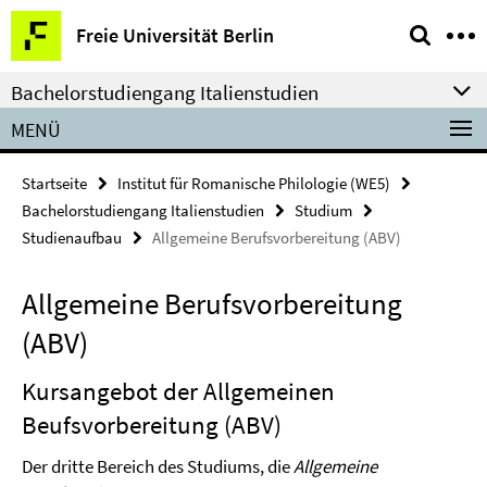
Springe
Service-
Freie Universität Berlin
direkt
Navigation
zu
Bachelorstudiengang Italienstudien
Inhalt
MENÜ
Startseite
Institut für Romanische Philologie (WE5)
Bachelorstudiengang Italienstudien
Studium
Studienaufbau
Allgemeine Berufsvorbereitung (ABV)
Allgemeine Berufsvorbereitung
(ABV)
Kursangebot der Allgemeinen
Beufsvorbereitung (ABV)
Der dritte Bereich des Studiums, die
Allgemeine