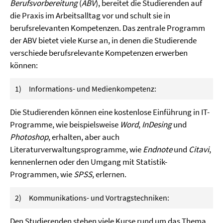
Berufsvorbereitung
(
ABV
), bereitet die Studierenden auf
die Praxis im Arbeitsalltag vor und schult sie in
berufsrelevanten Kompetenzen. Das zentrale Programm
der ABV bietet viele Kurse an, in denen die Studierende
verschiede berufsrelevante Kompetenzen erwerben
können:
1) Informations- und Medienkompetenz:
Die Studierenden können eine kostenlose Einführung in IT-
Programme, wie beispielsweise
Word
,
InDesing
und
Photoshop
, erhalten, aber auch
Literaturverwaltungsprogramme, wie
Endnote
und
Citavi
,
kennenlernen oder den Umgang mit Statistik-
Programmen, wie
SPSS
, erlernen.
2) Kommunikations- und Vortragstechniken:
Den Studierenden stehen viele Kurse rund um das Thema