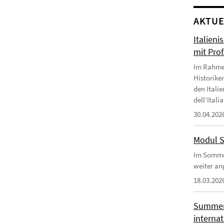
AKTUE
Italien
mit Prof
Im Rahme
Historike
den Italie
dell’Itali
30.04.202
Modul S
Im Somme
weiter an
18.03.202
Summer 
interna