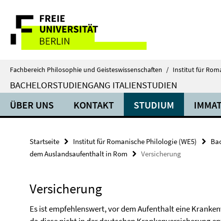
Springe
Service-
direkt
zu
Navigation
Inhalt
Fachbereich Philosophie und Geisteswissenschaften
/
Institut für Rom
BACHELORSTUDIENGANG ITALIENSTUDIEN
ÜBER UNS
KONTAKT
STUDIUM
IMMAT
Startseite
Institut für Romanische Philologie (WE5)
Bac
dem Auslandsaufenthalt in Rom
Versicherung
Versicherung
Es ist empfehlenswert, vor dem Aufenthalt eine Kranken