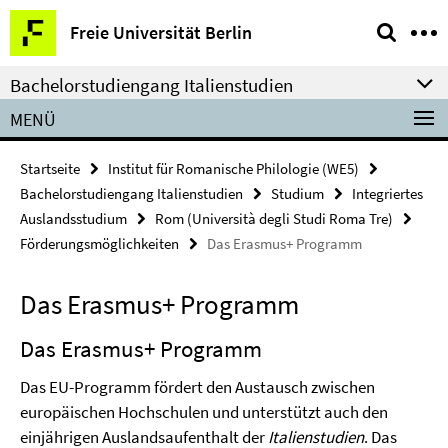
Springe
Service-
Freie Universität Berlin
direkt
Navigation
zu
Bachelorstudiengang Italienstudien
Inhalt
MENÜ
Startseite
Institut für Romanische Philologie (WE5)
Bachelorstudiengang Italienstudien
Studium
Integriertes
Auslandsstudium
Rom (Università degli Studi Roma Tre)
Förderungsmöglichkeiten
Das Erasmus+ Programm
Das Erasmus+ Programm
Das Erasmus+ Programm
Das EU-Programm fördert den Austausch zwischen
europäischen Hochschulen und unterstützt auch den
einjährigen Auslandsaufenthalt der
Italienstudien
. Das