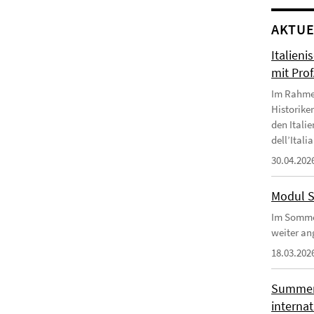
AKTUE
Italien
mit Prof
Im Rahme
Historike
den Italie
dell’Itali
30.04.202
Modul S
Im Somme
weiter an
18.03.202
Summer 
interna