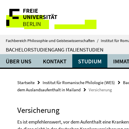
Springe
Service-
direkt
zu
Navigation
Inhalt
Fachbereich Philosophie und Geisteswissenschaften
/
Institut für Rom
BACHELORSTUDIENGANG ITALIENSTUDIEN
ÜBER UNS
KONTAKT
STUDIUM
IMMAT
Startseite
Institut für Romanische Philologie (WE5)
Bac
dem Auslandsaufenthalt in Mailand
Versicherung
Versicherung
Es ist empfehlenswert, vor dem Aufenthalt eine Kranken