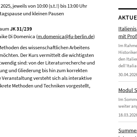
2025, jeweils von 10:00 (s.t.!) bis 13:00 Uhr
Mittagspause und kleinen Pausen
AKTUE
Italien
rraum
JK 31/239
mit Prof
ike Di Domenica (
m.domenica@fu-berlin.de
)
Im Rahme
 Methoden des wissenschaftlichen Arbeitens
Historike
möchten. Der Kurs vermittelt die wichtigsten
den Italie
twendig sind: von der Literaturrecherche und
dell’Itali
ung und Gliederung bis hin zum korrekten
30.04.202
 Veranstaltung versteht sich als interaktive
krete Methoden und Techniken vorgestellt,
Modul S
Im Somme
weiter an
18.03.202
Summer 