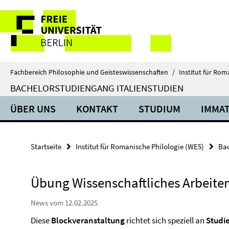
Springe
Service-
direkt
zu
Navigation
Inhalt
Fachbereich Philosophie und Geisteswissenschaften
/
Institut für Rom
BACHELORSTUDIENGANG ITALIENSTUDIEN
ÜBER UNS
KONTAKT
STUDIUM
IMMAT
Startseite
Institut für Romanische Philologie (WE5)
Bac
Übung Wissenschaftliches Arbeite
News vom 12.02.2025
Diese
Blockveranstaltung
richtet sich speziell an
Studi