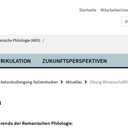
Startseite
Mitarbeiter/inn
D
anische Philologie (WE5)
/
RIKULATION
ZUKUNFTSPERSPEKTIVEN
helorstudiengang Italienstudien
Aktuelles
Übung Wissenschaftli
n
erende der Romanischen Philologie
: