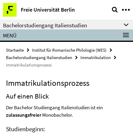
Springe
Service-
Freie Universität Berlin
direkt
Navigation
zu
Bachelorstudiengang Italienstudien
Inhalt
MENÜ
Startseite
Institut für Romanische Philologie (WE5)
Bachelorstudiengang Italienstudien
Immatrikulation
Immatrikulationsprozess
Immatrikulationsprozess
Auf einen Blick
Der Bachelor Studiengang Italienstudien ist ein
zulassungsfreier
Monobachelor.
Studienbeginn: