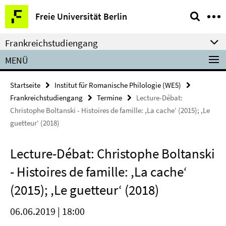
Springe
Service-
Freie Universität Berlin
direkt
Navigation
zu
Frankreichstudiengang
Inhalt
MENÜ
Startseite
Institut für Romanische Philologie (WE5)
Frankreichstudiengang
Termine
Lecture-Débat:
Christophe Boltanski - Histoires de famille: ,La cache‘ (2015); ,Le
guetteur‘ (2018)
Lecture-Débat: Christophe Boltanski
- Histoires de famille: ,La cache‘
(2015); ,Le guetteur‘ (2018)
06.06.2019 | 18:00