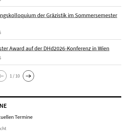
ngskolloquium der Gräzistik im Sommersemester
6
ster Award auf der DHd2026-Konferenz in Wien
6
1 / 10
NE
tuellen Termine
icht