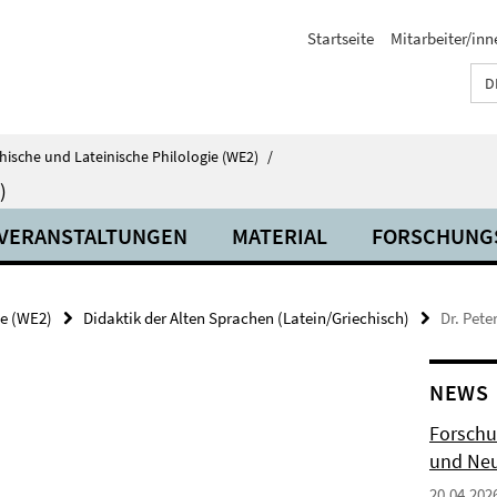
Startseite
Mitarbeiter/inn
D
echische und Lateinische Philologie (WE2)
/
)
VERANSTALTUNGEN
MATERIAL
FORSCHUNG
ie (WE2)
Didaktik der Alten Sprachen (Latein/Griechisch)
Dr. Pete
NEWS
Forschu
und Neu
20.04.202