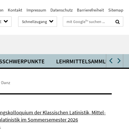
en
Kontakt
Impressum
Datenschutz
Barrierefreiheit
Sitemap
Suchbegriffe
E
Schnellzugang
SSCHWERPUNKTE
LEHRMITTELSAMMLUNG DIDA
r Danz
ngskolloquium der Klassischen Latinistik, Mittel-
latinistik im Sommersemester 2026
6