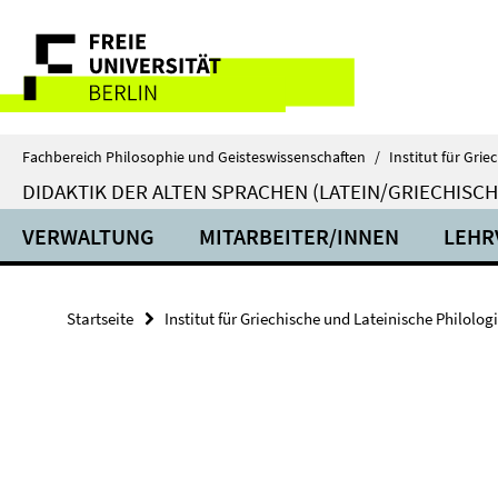
Springe
Service-
direkt
zu
Navigation
Inhalt
Fachbereich Philosophie und Geisteswissenschaften
/
Institut für Gri
DIDAKTIK DER ALTEN SPRACHEN (LATEIN/GRIECHISCH
VERWALTUNG
MITARBEITER/INNEN
LEHR
Startseite
Institut für Griechische und Lateinische Philolog