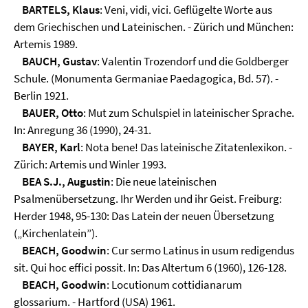
BARTELS, Klaus
: Veni, vidi, vici. Geflügelte Worte aus
dem Griechischen und Lateinischen. - Zürich und München:
Artemis 1989.
BAUCH, Gustav
: Valentin Trozendorf und die Goldberger
Schule. (Monumenta Germaniae Paedagogica, Bd. 57). -
Berlin 1921.
BAUER, Otto
: Mut zum Schulspiel in lateinischer Sprache.
In: Anregung 36 (1990), 24-31.
BAYER, Karl
: Nota bene! Das lateinische Zitatenlexikon. -
Zürich: Artemis und Winler 1993.
BEA S.J., Augustin
: Die neue lateinischen
Psalmenübersetzung. Ihr Werden und ihr Geist. Freiburg:
Herder 1948, 95-130: Das Latein der neuen Übersetzung
(„Kirchenlatein”).
BEACH, Goodwin
: Cur sermo Latinus in usum redigendus
sit. Qui hoc effici possit. In: Das Altertum 6 (1960), 126-128.
BEACH, Goodwin
: Locutionum cottidianarum
glossarium. - Hartford (USA) 1961.