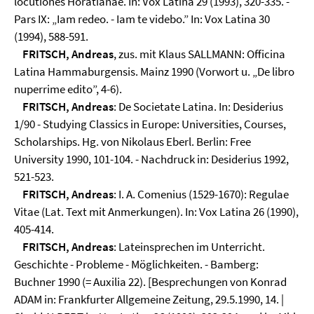
locutiones Horatianae. In: Vox Latina 29 (1993), 320-335. -
Pars IX: „Iam redeo. - Iam te videbo.” In: Vox Latina 30
(1994), 588-591.
FRITSCH, Andreas
, zus. mit Klaus SALLMANN: Officina
Latina Hammaburgensis. Mainz 1990 (Vorwort u. „De libro
nuperrime edito”, 4-6).
FRITSCH, Andreas
: De Societate Latina. In: Desiderius
1/90 - Studying Classics in Europe: Universities, Courses,
Scholarships. Hg. von Nikolaus Eberl. Berlin: Free
University 1990, 101-104. - Nachdruck in: Desiderius 1992,
521-523.
FRITSCH, Andreas
: I. A. Comenius (1529-1670): Regulae
Vitae (Lat. Text mit Anmerkungen). In: Vox Latina 26 (1990),
405-414.
FRITSCH, Andreas
: Lateinsprechen im Unterricht.
Geschichte - Probleme - Möglichkeiten. - Bamberg:
Buchner 1990 (= Auxilia 22). [Besprechungen von Konrad
ADAM in: Frankfurter Allgemeine Zeitung, 29.5.1990, 14. |