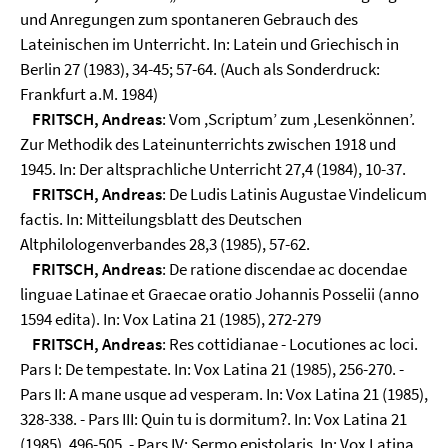
und Anregungen zum spontaneren Gebrauch des
Lateinischen im Unterricht. In: Latein und Griechisch in
Berlin 27 (1983), 34-45; 57-64. (Auch als Sonderdruck:
Frankfurt a.M. 1984)
FRITSCH, Andreas
: Vom ,Scriptum’ zum ,Lesenkönnen’.
Zur Methodik des Lateinunterrichts zwischen 1918 und
1945. In: Der altsprachliche Unterricht 27,4 (1984), 10-37.
FRITSCH, Andreas
: De Ludis Latinis Augustae Vindelicum
factis. In: Mitteilungsblatt des Deutschen
Altphilologenverbandes 28,3 (1985), 57-62.
FRITSCH, Andreas
: De ratione discendae ac docendae
linguae Latinae et Graecae oratio Johannis Posselii (anno
1594 edita). In: Vox Latina 21 (1985), 272-279
FRITSCH, Andreas
: Res cottidianae - Locutiones ac loci.
Pars I: De tempestate. In: Vox Latina 21 (1985), 256-270. -
Pars II: A mane usque ad vesperam. In: Vox Latina 21 (1985),
328-338. - Pars III: Quin tu is dormitum?. In: Vox Latina 21
(1985), 496-505. - Pars IV: Sermo epistolaris. In: Vox Latina