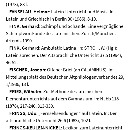
(1973), 88 f.
FANSELAU, Helmar
: Latein-Unterricht und Musik. In:
Latein und Griechisch in Berlin 30 (1986), 8-10.
FINK, Gerhard
: Schimpf und Schande. Eine vergnügliche
Schimpfwortkunde des Lateinischen. Zürich/München:
Artemis 1990.
FINK, Gerhard
: Ambulatio Latina. In: STROH, W. (Hg.):
Latein sprechen. Der Altsprachliche Unterricht 37,5 (1994),
46-52.
FISCHER, Joseph
: Offener Brief (an CALAMINUS). In:
Mitteilungsblatt des Deutschen Altphilologenverbandes 29,
1/1986, 13 f.
FRIES, Wilhelm
: Zur Methode des lateinischen
Elementarunterrichts auf dem Gymnasium. In: NJbb 118
(1878), 217-240; 313-330.
FRINGS, Udo
: „Fernsehsendungen” auf Latein. In: Der
altsprachliche Unterricht 26,6 (1983), 102 f.
FRINGS-KEULEN-NICKEL
: Lexikon zum Lateinunterricht.