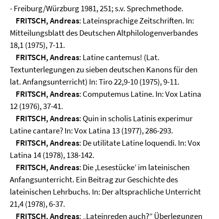
- Freiburg/Würzburg 1981, 251; s.v. Sprechmethode.
FRITSCH, Andreas
: Lateinsprachige Zeitschriften. In:
Mitteilungsblatt des Deutschen Altphilologenverbandes
18,1 (1975), 7-11.
FRITSCH, Andreas
: Latine cantemus! (Lat.
Textunterlegungen zu sieben deutschen Kanons für den
lat. Anfangsunterricht) In: Tiro 22,9-10 (1975), 9-11.
FRITSCH, Andreas
: Computemus Latine. In: Vox Latina
12 (1976), 37-41.
FRITSCH, Andreas
: Quin in scholis Latinis experimur
Latine cantare? In: Vox Latina 13 (1977), 286-293.
FRITSCH, Andreas
: De utilitate Latine loquendi. In: Vox
Latina 14 (1978), 138-142.
FRITSCH, Andreas
: Die ,Lesestücke’ im lateinischen
Anfangsunterricht. Ein Beitrag zur Geschichte des
lateinischen Lehrbuchs. In: Der altsprachliche Unterricht
21,4 (1978), 6-37.
FRITSCH, Andreas
: „Lateinreden auch?” Überlegungen