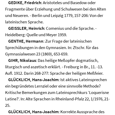
GEDIKE, Friedrich
: Aristoteles und Basedow oder
Fragmente über Erziehung und Schulwesen bei den Alten
und Neueren. - Berlin und Leipzig 1779, 157-206: Von der
lateinischen Sprache.
GEISSLER, Heinrich
: Comenius und die Sprache. -
Heidelberg: Quelle und Meyer 1959.
GENTHE, Hermann
: Zur Frage der lateinischen
Sprechübungen in den Gymnasien. In: Ztschr. für das
Gymnasialwesen 23 (1869), 653-659.
GIHR, Nikolaus
: Das heilige Meßopfer dogmatisch,
liturgisch und aszetisch erklärt. - Freiburg in Br., 11. -13.
Aufl. 1912. Darin 268-277: Sprache der heiligen Meßfeier.
GLÜCKLICH, Hans-Joachim
: Ist aktives Lateinsprechen
ein begründetes Lernziel oder eine sinnvolle Methode?
Kritische Bemerkungen zum Lateinsprechkurs ‘Loquerisne
Latine?’. In: Alte Sprachen in Rheinland-Pfalz 22, 1/1976, 21-
25.
GLÜCKLICH, Hans-Joachim
: Korrekte Aussprache des