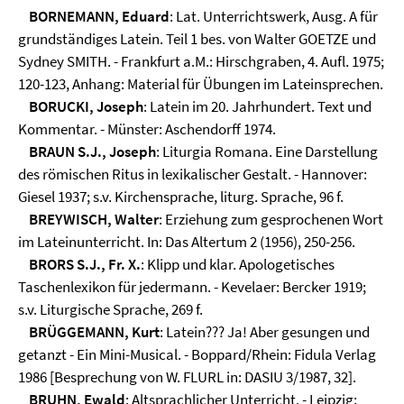
BORNEMANN, Eduard
: Lat. Unterrichtswerk, Ausg. A für
grundständiges Latein. Teil 1 bes. von Walter GOETZE und
Sydney SMITH. - Frankfurt a.M.: Hirschgraben, 4. Aufl. 1975;
120-123, Anhang: Material für Übungen im Lateinsprechen.
BORUCKI, Joseph
: Latein im 20. Jahrhundert. Text und
Kommentar. - Münster: Aschendorff 1974.
BRAUN S.J., Joseph
: Liturgia Romana. Eine Darstellung
des römischen Ritus in lexikalischer Gestalt. - Hannover:
Giesel 1937; s.v. Kirchensprache, liturg. Sprache, 96 f.
BREYWISCH, Walter
: Erziehung zum gesprochenen Wort
im Lateinunterricht. In: Das Altertum 2 (1956), 250-256.
BRORS S.J., Fr. X.
: Klipp und klar. Apologetisches
Taschenlexikon für jedermann. - Kevelaer: Bercker 1919;
s.v. Liturgische Sprache, 269 f.
BRÜGGEMANN, Kurt
: Latein??? Ja! Aber gesungen und
getanzt - Ein Mini-Musical. - Boppard/Rhein: Fidula Verlag
1986 [Besprechung von W. FLURL in: DASIU 3/1987, 32].
BRUHN, Ewald
: Altsprachlicher Unterricht. - Leipzig: