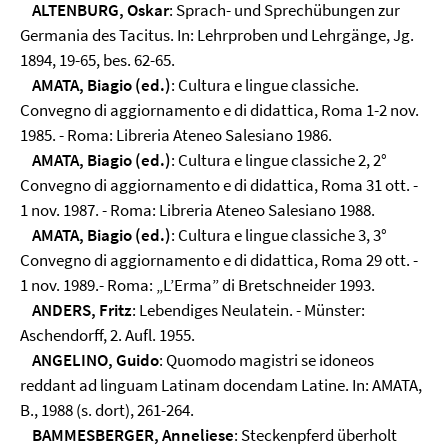
ALTENBURG, Oskar
: Sprach- und Sprechübungen zur
Germania des Tacitus. In: Lehrproben und Lehrgänge, Jg.
1894, 19-65, bes. 62-65.
AMATA, Biagio (ed.)
: Cultura e lingue classiche.
Convegno di aggiornamento e di didattica, Roma 1-2 nov.
1985. - Roma: Libreria Ateneo Salesiano 1986.
AMATA, Biagio (ed.)
: Cultura e lingue classiche 2, 2°
Convegno di aggiornamento e di didattica, Roma 31 ott. -
1 nov. 1987. - Roma: Libreria Ateneo Salesiano 1988.
AMATA, Biagio (ed.)
: Cultura e lingue classiche 3, 3°
Convegno di aggiornamento e di didattica, Roma 29 ott. -
1 nov. 1989.- Roma: „L’Erma” di Bretschneider 1993.
ANDERS, Fritz
: Lebendiges Neulatein. - Münster:
Aschendorff, 2. Aufl. 1955.
ANGELINO, Guido
: Quomodo magistri se idoneos
reddant ad linguam Latinam docendam Latine. In: AMATA,
B., 1988 (s. dort), 261-264.
BAMMESBERGER, Anneliese
: Steckenpferd überholt