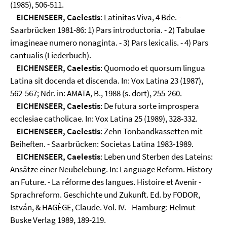
(1985), 506-511.
EICHENSEER, Caelestis
: Latinitas Viva, 4 Bde. -
Saarbrücken 1981-86: 1) Pars introductoria. - 2) Tabulae
imagineae numero nonaginta. - 3) Pars lexicalis. - 4) Pars
cantualis (Liederbuch).
EICHENSEER, Caelestis
: Quomodo et quorsum lingua
Latina sit docenda et discenda. In: Vox Latina 23 (1987),
562-567; Ndr. in: AMATA, B., 1988 (s. dort), 255-260.
EICHENSEER, Caelestis
: De futura sorte improspera
ecclesiae catholicae. In: Vox Latina 25 (1989), 328-332.
EICHENSEER, Caelestis
: Zehn Tonbandkassetten mit
Beiheften. - Saarbrücken: Societas Latina 1983-1989.
EICHENSEER, Caelestis
: Leben und Sterben des Lateins:
Ansätze einer Neubelebung. In: Language Reform. History
an Future. - La réforme des langues. Histoire et Avenir -
Sprachreform. Geschichte und Zukunft. Ed. by FODOR,
István, & HAGÈGE, Claude. Vol. IV. - Hamburg: Helmut
Buske Verlag 1989, 189-219.