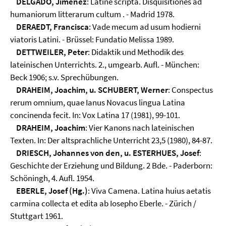
DELGADO, Jimenez
: Latine scripta. Disquisitiones ad
humaniorum litterarum cultum . - Madrid 1978.
DERAEDT, Francisca
: Vade mecum ad usum hodierni
viatoris Latini. - Brüssel: Fundatio Melissa 1989.
DETTWEILER, Peter
: Didaktik und Methodik des
lateinischen Unterrichts. 2., umgearb. Aufl. - München:
Beck 1906; s.v. Sprechübungen.
DRAHEIM, Joachim, u. SCHUBERT, Werner
: Conspectus
rerum omnium, quae Ianus Novacus lingua Latina
concinenda fecit. In: Vox Latina 17 (1981), 99-101.
DRAHEIM, Joachim
: Vier Kanons nach lateinischen
Texten. In: Der altsprachliche Unterricht 23,5 (1980), 84-87.
DRIESCH, Johannes von den, u. ESTERHUES, Josef
:
Geschichte der Erziehung und Bildung. 2 Bde. - Paderborn:
Schöningh, 4. Aufl. 1954.
EBERLE, Josef (Hg.)
: Viva Camena. Latina huius aetatis
carmina collecta et edita ab Iosepho Eberle. - Zürich /
Stuttgart 1961.