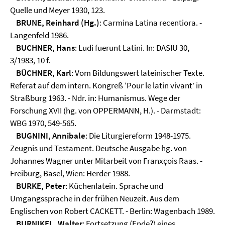
Quelle und Meyer 1930, 123.
BRUNE, Reinhard (Hg.)
: Carmina Latina recentiora. -
Langenfeld 1986.
BUCHNER, Hans
: Ludi fuerunt Latini. In: DASIU 30,
3/1983, 10 f.
BÜCHNER, Karl
: Vom Bildungswert lateinischer Texte.
Referat auf dem intern. Kongreß ‘Pour le latin vivant’ in
Straßburg 1963. - Ndr. in: Humanismus. Wege der
Forschung XVII (hg. von OPPERMANN, H.). - Darmstadt:
WBG 1970, 549-565.
BUGNINI, Annibale
: Die Liturgiereform 1948-1975.
Zeugnis und Testament. Deutsche Ausgabe hg. von
Johannes Wagner unter Mitarbeit von Franxçois Raas. -
Freiburg, Basel, Wien: Herder 1988.
BURKE, Peter
: Küchenlatein. Sprache und
Umgangssprache in der frühen Neuzeit. Aus dem
Englischen von Robert CACKETT. - Berlin: Wagenbach 1989.
BURNIKEL, Walter
: Fortsetzung (Ende?) eines