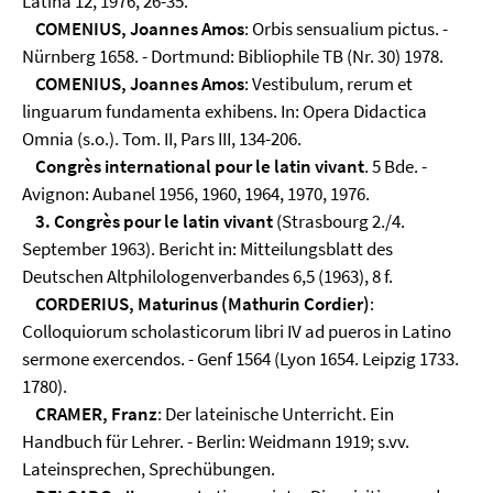
Latina 12, 1976, 26-35.
COMENIUS, Joannes Amos
: Orbis sensualium pictus. -
Nürnberg 1658. - Dortmund: Bibliophile TB (Nr. 30) 1978.
COMENIUS, Joannes Amos
: Vestibulum, rerum et
linguarum fundamenta exhibens. In: Opera Didactica
Omnia (s.o.). Tom. II, Pars III, 134-206.
Congrès international pour le latin vivant
. 5 Bde. -
Avignon: Aubanel 1956, 1960, 1964, 1970, 1976.
3. Congrès pour le latin vivant
(Strasbourg 2./4.
September 1963). Bericht in: Mitteilungsblatt des
Deutschen Altphilologenverbandes 6,5 (1963), 8 f.
CORDERIUS, Maturinus (Mathurin Cordier)
:
Colloquiorum scholasticorum libri IV ad pueros in Latino
sermone exercendos. - Genf 1564 (Lyon 1654. Leipzig 1733.
1780).
CRAMER, Franz
: Der lateinische Unterricht. Ein
Handbuch für Lehrer. - Berlin: Weidmann 1919; s.vv.
Lateinsprechen, Sprechübungen.