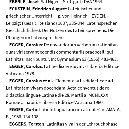
EBERLE, Josef
: Sal Niger. - Stuttgart: DVA 1964.
ECKSTEIN, Friedrich August
: Lateinischer und
griechischer Unterricht. Hg. von Heinrich HEYDEN. -
Leipzig: Fues (R. Reisland) 1887, 335-344: Lateinsprechen
(Geschichtliches). Der Nutzen des Lateinsprechens. Die
Übungen im Lateinsprechen.
EGGER, Carolus
: De novandorum verborum rationibus
quas viri servant edendis commentariis praepositi qui
Latinitas inscribuntur. In: Gymnasium 63 (1956), 481-483.
EGGER, Carolus
: Latine discere iuvat. - Libreria Editrice
Vaticana 1978.
EGGER, Carolus et al.
: Elementa artis didacticae ad
Latinitatem vivam docendam. Acta conventus de re
didactica linguae Latinae die 28. Martii a. MCMLXXX
Romae ... habiti. - Libreria Editrice Vaticana 1980.
EGGER, Carlo
: Latino: lingua ancora attuale? In: AMATA,
B., 1986, 134-138.
EGGERS, Torsten
: Latinitas viva in der Lehrbuchphase.