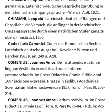
germanica. Lateinisch-deutsche Gespräche zur Übung in
der lateinischen Umgangssprache. - Wien, 3. Aufl. 1821.
CHIAMANI, Leopold
: Lateinisch-deutsche Übungen und
Gespräche; ein Versuch, die Anfänger in der lateinischen
Umgangssprache durch einen natürlichen Stufengang zu
üben. - Innsbruck 1806.
Codex Iuris Canonici
. Codex des Kanonischen Rechts.
Lateinisch-deutsche Ausgabe. - Kevelaer: Butzon und
Bercker 1983 (Can. 249 u. 928).
COMENIUS, Joannes Amos
: De instituendis e Latinae
linguae Vestibulo exercitiis ad praeceptorem
commonefactio. In: Opera Didactica Omnia. Editio anni
1657 lucis ope expressa. Pragae in aedibus Academiae
Scientiarum Bohemoslovenicae 1957. Tom. II, Pars III, 206-
214.
COMENIUS, Joannes Amos
: Latium redivivum. In: Opera
Didactica Omnia (s.o.). Tom. II, Pars IV, 76-84. - Ndr. in: Vox