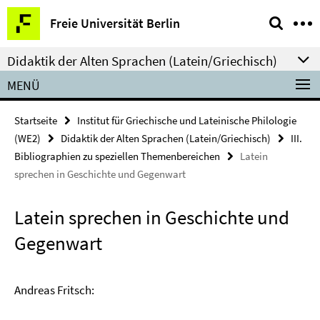
Springe
Service-
Freie Universität Berlin
direkt
Navigation
zu
Didaktik der Alten Sprachen (Latein/Griechisch)
Inhalt
MENÜ
Startseite
Institut für Griechische und Lateinische Philologie
(WE2)
Didaktik der Alten Sprachen (Latein/Griechisch)
III.
Bibliographien zu speziellen Themenbereichen
Latein
sprechen in Geschichte und Gegenwart
Latein sprechen in Geschichte und
Gegenwart
Andreas Fritsch: