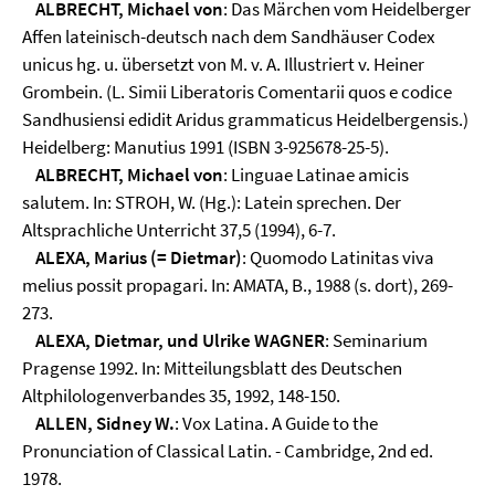
ALBRECHT, Michael von
: Das Märchen vom Heidelberger
Affen lateinisch-deutsch nach dem Sandhäuser Codex
unicus hg. u. übersetzt von M. v. A. Illustriert v. Heiner
Grombein. (L. Simii Liberatoris Comentarii quos e codice
Sandhusiensi edidit Aridus grammaticus Heidelbergensis.)
Heidelberg: Manutius 1991 (ISBN 3-925678-25-5).
ALBRECHT, Michael von
: Linguae Latinae amicis
salutem. In: STROH, W. (Hg.): Latein sprechen. Der
Altsprachliche Unterricht 37,5 (1994), 6-7.
ALEXA, Marius (= Dietmar)
: Quomodo Latinitas viva
melius possit propagari. In: AMATA, B., 1988 (s. dort), 269-
273.
ALEXA, Dietmar, und Ulrike WAGNER
: Seminarium
Pragense 1992. In: Mitteilungsblatt des Deutschen
Altphilologenverbandes 35, 1992, 148-150.
ALLEN, Sidney W.
: Vox Latina. A Guide to the
Pronunciation of Classical Latin. - Cambridge, 2nd ed.
1978.