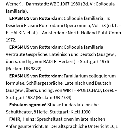
Werner). - Darmstadt: WBG 1967-1980 (Bd. VI: Colloquia
familiaria).
ERASMUS von Rotterdam
: Colloquia familiaria, in:
Desiderii Erasmi Roterodami Opera omnia, Vol. I/3 (ed. L. -
E. HALKIN et al.). - Amsterdam: North-Holland Publ. Comp.
1972.
ERASMUS von Rotterdam
: Colloquia familiaria.
Vertraute Gespräche. Lateinisch und Deutsch (ausgew.,
übers. und hg. von RÄDLE, Herbert). - Stuttgart 1976
(Reclam-UB 9822).
ERASMUS von Rotterdam
: Familiarium colloquiorum
formulae. Schülergespräche. Lateinisch und Deutsch
(ausgew., übers. und hg. von WIRTH-POELCHAU, Lore). -
Stuttgart 1982 (Reclam-UB 7784).
Fabulam agamus
! Stücke für das lateinische
Schultheater, 8 Hefte. Stuttgart: Klett 1990.
FAHR, Heinz
: Sprechsituationen im lateinischen
Anfangsunterricht. In: Der altsprachliche Unterricht 16,1