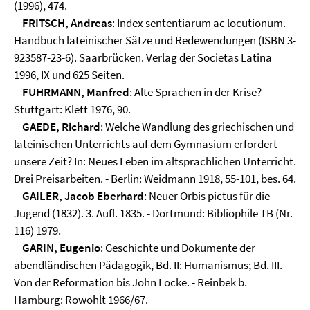
(1996), 474.
FRITSCH, Andreas
: Index sententiarum ac locutionum.
Handbuch lateinischer Sätze und Redewendungen (ISBN 3-
923587-23-6). Saarbrücken. Verlag der Societas Latina
1996, IX und 625 Seiten.
FUHRMANN, Manfred
: Alte Sprachen in der Krise?-
Stuttgart: Klett 1976, 90.
GAEDE, Richard
: Welche Wandlung des griechischen und
lateinischen Unterrichts auf dem Gymnasium erfordert
unsere Zeit? In: Neues Leben im altsprachlichen Unterricht.
Drei Preisarbeiten. - Berlin: Weidmann 1918, 55-101, bes. 64.
GAILER, Jacob Eberhard
: Neuer Orbis pictus für die
Jugend (1832). 3. Aufl. 1835. - Dortmund: Bibliophile TB (Nr.
116) 1979.
GARIN, Eugenio
: Geschichte und Dokumente der
abendländischen Pädagogik, Bd. II: Humanismus; Bd. III.
Von der Reformation bis John Locke. - Reinbek b.
Hamburg: Rowohlt 1966/67.