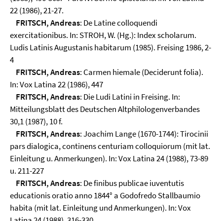
22 (1986), 21-27.
FRITSCH, Andreas
: De Latine colloquendi
exercitationibus. In: STROH, W. (Hg.): Index scholarum.
Ludis Latinis Augustanis habitarum (1985). Freising 1986, 2-
4
FRITSCH, Andreas
: Carmen hiemale (Deciderunt folia).
In: Vox Latina 22 (1986), 447
FRITSCH, Andreas
: Die Ludi Latini in Freising. In:
Mitteilungsblatt des Deutschen Altphilologenverbandes
30,1 (1987), 10 f.
FRITSCH, Andreas
: Joachim Lange (1670-1744): Tirocinii
pars dialogica, continens centuriam colloquiorum (mit lat.
Einleitung u. Anmerkungen). In: Vox Latina 24 (1988), 73-89
u. 211-227
FRITSCH, Andreas
: De finibus publicae iuventutis
educationis oratio anno 1844° a Godofredo Stallbaumio
habita (mit lat. Einleitung und Anmerkungen). In: Vox
Latina 24 (1988), 316-330