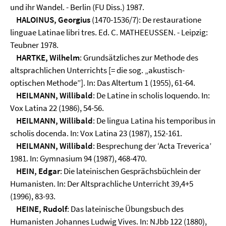
und ihr Wandel. - Berlin (FU Diss.) 1987.
HALOINUS, Georgius
(1470-1536/7): De restauratione
linguae Latinae libri tres. Ed. C. MATHEEUSSEN. - Leipzig:
Teubner 1978.
HARTKE, Wilhelm
: Grundsätzliches zur Methode des
altsprachlichen Unterrichts [= die sog. „akustisch-
optischen Methode”]. In: Das Altertum 1 (1955), 61-64.
HEILMANN, Willibald
: De Latine in scholis loquendo. In:
Vox Latina 22 (1986), 54-56.
HEILMANN, Willibald
: De lingua Latina his temporibus in
scholis docenda. In: Vox Latina 23 (1987), 152-161.
HEILMANN, Willibald
: Besprechung der ‘Acta Treverica’
1981. In: Gymnasium 94 (1987), 468-470.
HEIN, Edgar
: Die lateinischen Gesprächsbüchlein der
Humanisten. In: Der Altsprachliche Unterricht 39,4+5
(1996), 83-93.
HEINE, Rudolf
: Das lateinische Übungsbuch des
Humanisten Johannes Ludwig Vives. In: NJbb 122 (1880),