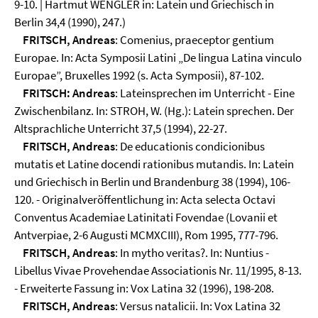
9-10. | Hartmut WENGLER in: Latein und Griechisch in
Berlin 34,4 (1990), 247.)
FRITSCH, Andreas
: Comenius, praeceptor gentium
Europae. In: Acta Symposii Latini „De lingua Latina vinculo
Europae”, Bruxelles 1992 (s. Acta Symposii), 87-102.
FRITSCH: Andreas
: Lateinsprechen im Unterricht - Eine
Zwischenbilanz. In: STROH, W. (Hg.): Latein sprechen. Der
Altsprachliche Unterricht 37,5 (1994), 22-27.
FRITSCH, Andreas
: De educationis condicionibus
mutatis et Latine docendi rationibus mutandis. In: Latein
und Griechisch in Berlin und Brandenburg 38 (1994), 106-
120. - Originalveröffentlichung in: Acta selecta Octavi
Conventus Academiae Latinitati Fovendae (Lovanii et
Antverpiae, 2-6 Augusti MCMXCIII), Rom 1995, 777-796.
FRITSCH, Andreas
: In mytho veritas?. In: Nuntius -
Libellus Vivae Provehendae Associationis Nr. 11/1995, 8-13.
- Erweiterte Fassung in: Vox Latina 32 (1996), 198-208.
FRITSCH, Andreas
: Versus natalicii. In: Vox Latina 32