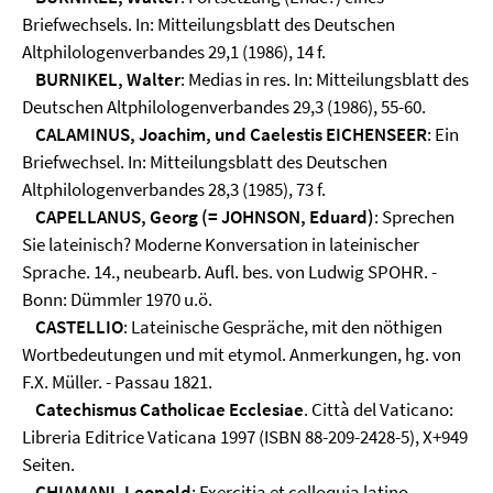
Briefwechsels. In: Mitteilungsblatt des Deutschen
Altphilologenverbandes 29,1 (1986), 14 f.
BURNIKEL, Walter
: Medias in res. In: Mitteilungsblatt des
Deutschen Altphilologenverbandes 29,3 (1986), 55-60.
CALAMINUS, Joachim, und Caelestis EICHENSEER
: Ein
Briefwechsel. In: Mitteilungsblatt des Deutschen
Altphilologenverbandes 28,3 (1985), 73 f.
CAPELLANUS, Georg (= JOHNSON, Eduard)
: Sprechen
Sie lateinisch? Moderne Konversation in lateinischer
Sprache. 14., neubearb. Aufl. bes. von Ludwig SPOHR. -
Bonn: Dümmler 1970 u.ö.
CASTELLIO
: Lateinische Gespräche, mit den nöthigen
Wortbedeutungen und mit etymol. Anmerkungen, hg. von
F.X. Müller. - Passau 1821.
Catechismus Catholicae Ecclesiae
. Città del Vaticano:
Libreria Editrice Vaticana 1997 (ISBN 88-209-2428-5), X+949
Seiten.
CHIAMANI, Leopold
: Exercitia et colloquia latino-