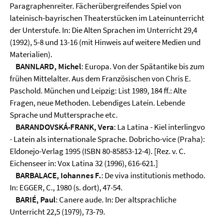
Paragraphenreiter. Fächerübergreifendes Spiel von
lateinisch-bayrischen Theaterstücken im Lateinunterricht
der Unterstufe. In: Die Alten Sprachen im Unterricht 29,4
(1992), 5-8 und 13-16 (mit Hinweis auf weitere Medien und
Materialien).
BANNLARD, Michel
: Europa. Von der Spätantike bis zum
frühen Mittelalter. Aus dem Französischen von Chris E.
Paschold. München und Leipzig: List 1989, 184 ff.: Alte
Fragen, neue Methoden. Lebendiges Latein. Lebende
Sprache und Muttersprache etc.
BARANDOVSKÁ-FRANK, Vera
: La Latina - Kiel interlingvo
- Latein als internationale Sprache. Dobricho-vice (Praha):
Eldonejo-Verlag 1995 (ISBN 80-85853-12-4). [Rez. v. C.
Eichenseer in: Vox Latina 32 (1996), 616-621.]
BARBALACE, Iohannes F.
: De viva institutionis methodo.
In: EGGER, C., 1980 (s. dort), 47-54.
BARIÉ, Paul
: Canere aude. In: Der altsprachliche
Unterricht 22,5 (1979), 73-79.