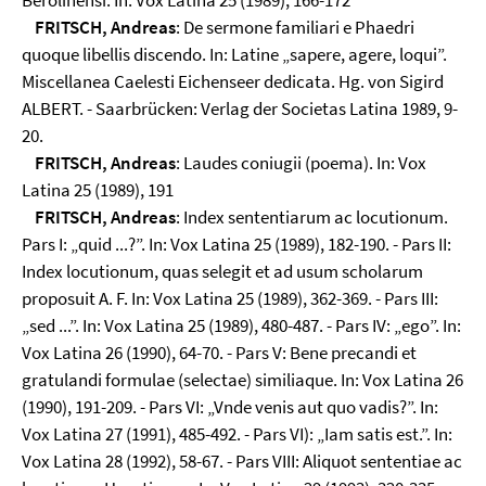
Berolinensi. In: Vox Latina 25 (1989), 166-172
FRITSCH, Andreas
: De sermone familiari e Phaedri
quoque libellis discendo. In: Latine „sapere, agere, loqui”.
Miscellanea Caelesti Eichenseer dedicata. Hg. von Sigird
ALBERT. - Saarbrücken: Verlag der Societas Latina 1989, 9-
20.
FRITSCH, Andreas
: Laudes coniugii (poema). In: Vox
Latina 25 (1989), 191
FRITSCH, Andreas
: Index sententiarum ac locutionum.
Pars I: „quid ...?”. In: Vox Latina 25 (1989), 182-190. - Pars II:
Index locutionum, quas selegit et ad usum scholarum
proposuit A. F. In: Vox Latina 25 (1989), 362-369. - Pars III:
„sed ...”. In: Vox Latina 25 (1989), 480-487. - Pars IV: „ego”. In:
Vox Latina 26 (1990), 64-70. - Pars V: Bene precandi et
gratulandi formulae (selectae) similiaque. In: Vox Latina 26
(1990), 191-209. - Pars VI: „Vnde venis aut quo vadis?”. In:
Vox Latina 27 (1991), 485-492. - Pars VI): „Iam satis est.”. In:
Vox Latina 28 (1992), 58-67. - Pars VIII: Aliquot sententiae ac