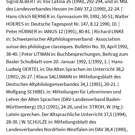
Sigrid ALBERT in: Vox Latina 26 (1990), 292-294, und in: Mbl.
des Landesverbandes Hessen im DAV 37,2 (1990), 22-24. |
Hans-Ulrich BERNER in: Gymnasium 99, 1992, 50-51; Walter
HOERES in: Deutsche Tagespost Nr. 147, 8.12.1990, 10. |
Peter HÜBNER in: IANUS 12 (1991), 80-81. | Richard LINKE
in: Schweizerischer Altphilologenverband - Association
suisse des philologue classiques. Bulletin No. 39, April 1992,
38-40. | Peter LITWAN in: Buchbesprechungen, Beitrag zum
Basler Schulblatt vom 20. Januar 1992, 1/1992, 1. | Hans-
Ludwig OERTEL in: Die Alten Sprachen im Unterricht 38,2
(1991), 26-27. | Klaus SALLMANN in: Mitteilungsblatt des
Deutschen Altphilologenverbandes 34,1 (1991), 20-21. |
Wolfgang SCHIBEL in: Mitteilungen für Lehrerinnen und
Lehrer der Alten Sprachen (DAV-Landesverband Baden-
Württemberg) 19,1 (1991), 24-26, und in: STROH, W. (Hg.):
Latein sprechen. Der Altsprachliche Unterricht 37,5 (1994),
28-30. | W. SCHULZE in: Mitteilungsblatt des
Landesverbandes Nordrhein-Westfalen im DAV 38,4 (1990),