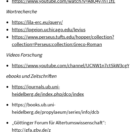
https://www.youtube.com/watch?v=A8Q4y7nT1tE
Wortrecherche
https://lila-erc.eu/query/
https://logeion.uchicago.edu/levius
https://www.perseus.tufts.edu/hopper/collection?
collection=Perseus:collection:Greco-Roman
Videos Forschung
https://www.youtube.com/channel/UCNW1n7ctSkW3cgYF
ebooks und Zeitschriften
https://journals.ub.uni-
heidelberg.de/index.php/dco/index
https://books.ub.uni-
heidelberg.de/propylaeum/series/info/dcb
„Göttinger Forum für Altertumswissenschaft“:
http://gfa.gbv.de/z