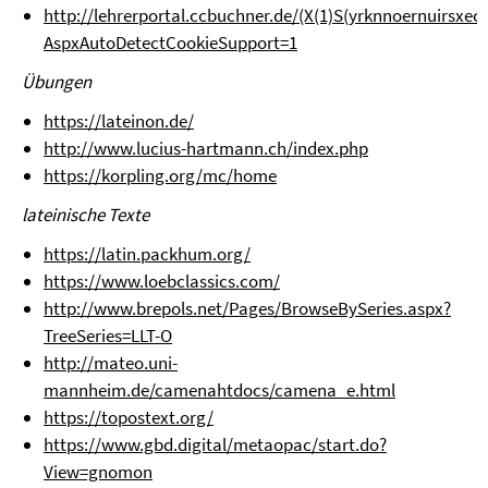
http://lehrerportal.ccbuchner.de/(X(1)S(yrknnoernuirsxec
AspxAutoDetectCookieSupport=1
Übungen
https://lateinon.de/
http://www.lucius-hartmann.ch/index.php
https://korpling.org/mc/home
lateinische Texte
https://latin.packhum.org/
https://www.loebclassics.com/
http://www.brepols.net/Pages/BrowseBySeries.aspx?
TreeSeries=LLT-O
http://mateo.uni-
mannheim.de/camenahtdocs/camena_e.html
https://topostext.org/
https://www.gbd.digital/metaopac/start.do?
View=gnomon