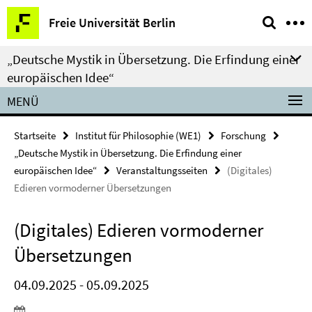
Springe
Service-
Freie Universität Berlin
direkt
Navigation
zu
„Deutsche Mystik in Übersetzung. Die Erfindung einer
Inhalt
europäischen Idee“
MENÜ
Startseite
Institut für Philosophie (WE1)
Forschung
„Deutsche Mystik in Übersetzung. Die Erfindung einer
europäischen Idee“
Veranstaltungsseiten
(Digitales)
Edieren vormoderner Übersetzungen
(Digitales) Edieren vormoderner
Übersetzungen
04.09.2025 - 05.09.2025