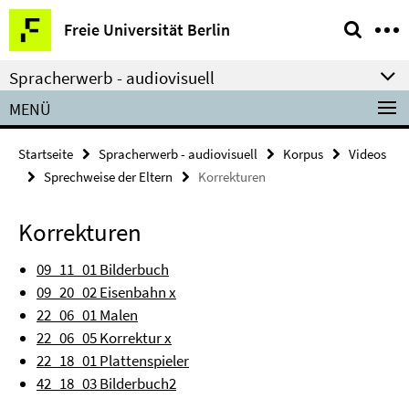
Springe
Service-
Freie Universität Berlin
direkt
Navigation
zu
Spracherwerb - audiovisuell
Inhalt
MENÜ
Startseite
Spracherwerb - audiovisuell
Korpus
Videos
Sprechweise der Eltern
Korrekturen
Korrekturen
09_11_01 Bilderbuch
09_20_02 Eisenbahn x
22_06_01 Malen
22_06_05 Korrektur x
22_18_01 Plattenspieler
42_18_03 Bilderbuch2