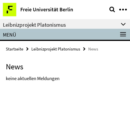
Springe
Service-
Freie Universität Berlin
direkt
Navigation
zu
Leibnizprojekt Platonismus
Inhalt
MENÜ
Startseite
Leibnizprojekt Platonismus
News
News
keine aktuellen Meldungen