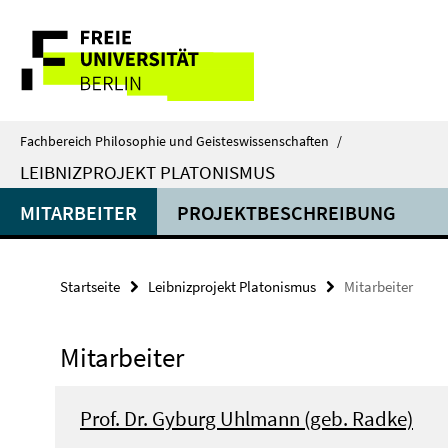
Springe
Service-
direkt
zu
Navigation
Inhalt
Fachbereich Philosophie und Geisteswissenschaften
/
LEIBNIZPROJEKT PLATONISMUS
MITARBEITER
PROJEKTBESCHREIBUNG
Startseite
Leibnizprojekt Platonismus
Mitarbeiter
Mitarbeiter
Prof. Dr. Gyburg Uhlmann (geb. Radke)