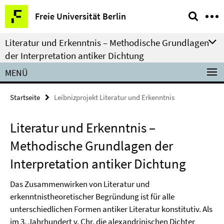
Springe
Service-
Freie Universität Berlin
direkt
Navigation
zu
Literatur und Erkenntnis – Methodische Grundlagen
Inhalt
der Interpretation antiker Dichtung
MENÜ
Startseite
Leibnizprojekt Literatur und Erkenntnis
Literatur und Erkenntnis –
Methodische Grundlagen der
Interpretation antiker Dichtung
Das Zusammenwirken von Literatur und
erkenntnistheoretischer Begründung ist für alle
unterschiedlichen Formen antiker Literatur konstitutiv. Als
im 3. Jahrhundert v. Chr. die alexandrinischen Dichter