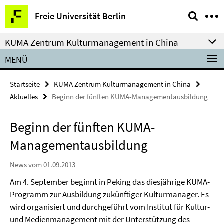
Springe
Service-
Freie Universität Berlin
direkt
Navigation
zu
KUMA Zentrum Kulturmanagement in China
Inhalt
MENÜ
Startseite
KUMA Zentrum Kulturmanagement in China
Aktuelles
Beginn der fünften KUMA-Managementausbildung
Beginn der fünften KUMA-
Managementausbildung
News vom 01.09.2013
Am 4. September beginnt in Peking das diesjährige KUMA-
Programm zur Ausbildung zukünftiger Kulturmanager. Es
wird o
rganisiert und durchgeführt vom Institut für Kultur-
und Medienmanagement mit der Unterstützung des