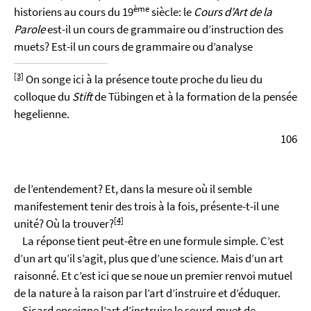
ème
historiens au cours du 19
siècle: le
Cours d’Art de la
Parole
est-il un cours de grammaire ou d’instruction des
muets? Est-il un cours de grammaire ou d’analyse
[3]
On songe ici à la présence toute proche du lieu du
colloque du
Stift
de Tübingen et à la formation de la pensée
hegelienne.
106
de l’entendement? Et, dans la mesure où il semble
manifestement tenir des trois à la fois, présente-t-il une
[4]
unité? Où la trouver?
La réponse tient peut-être en une formule simple. C’est
d’un art qu’il s’agit, plus que d’une science. Mais d’un art
raisonné. Et c’est ici que se noue un premier renvoi mutuel
de la nature à la raison par l’art d’instruire et d’éduquer.
Sicard enseigne l’art d’instruire le sourd-muet de