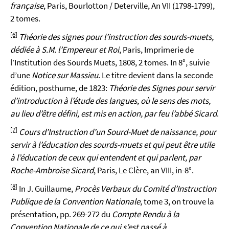
française
, Paris, Bourlotton / Deterville, An VII (1798-1799),
2 tomes.
[6]
Théorie des signes pour l’instruction des sourds-muets,
dédiée à S.M. l’Empereur et Roi
, Paris, Imprimerie de
l’Institution des Sourds Muets, 1808, 2 tomes. In 8°, suivie
d’une
Notice sur Massieu
. Le titre devient dans la seconde
édition, posthume, de 1823:
Théorie des Signes pour servir
d’introduction à l’étude des langues, où le sens des mots,
au lieu d’être défini, est mis en action, par feu l’abbé Sicard
.
[7]
Cours d’Instruction d’un Sourd-Muet de naissance, pour
servir à l’éducation des sourds-muets et qui peut être utile
à l’éducation de ceux qui entendent et qui parlent, par
Roche-Ambroise Sicard
, Paris, Le Clère, an VIII, in-8°.
[8]
In J. Guillaume,
Procès Verbaux du Comité d’Instruction
Publique de la Convention Nationale
, tome 3, on trouve la
présentation, pp. 269-272 du
Compte Rendu à la
Convention Nationale de ce qui s’est passé à