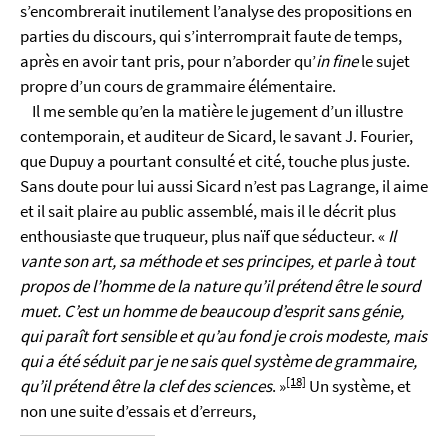
s’encombrerait inutilement l’analyse des propositions en
parties du discours, qui s’interromprait faute de temps,
après en avoir tant pris, pour n’aborder qu’
in fine
le sujet
propre d’un cours de grammaire élémentaire.
Il me semble qu’en la matière le jugement d’un illustre
contemporain, et auditeur de Sicard, le savant J. Fourier,
que Dupuy a pourtant consulté et cité, touche plus juste.
Sans doute pour lui aussi Sicard n’est pas Lagrange, il aime
et il sait plaire au public assemblé, mais il le décrit plus
enthousiaste que truqueur, plus naïf que séducteur. «
Il
vante son art, sa méthode et ses principes, et parle à tout
propos de l’homme de la nature qu’il prétend être le sourd
muet. C’est un homme de beaucoup d’esprit sans génie,
qui paraît fort sensible et qu’au fond je crois modeste, mais
qui a été séduit par je ne sais quel système de grammaire,
[18]
qu’il prétend être la clef des sciences
. »
Un système, et
non une suite d’essais et d’erreurs,