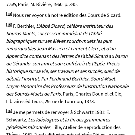
1795
, Paris, M. Rivière, 1960, p. 345.
[14]
Nous renvoyons à notre édition des Cours de Sicard.
[15]
F. Berthier,
L’Abbé Sicard, célèbre Instituteur des
Sourds-Muets, successeur immédiat de l’Abbé
biographiques sur ses élèves sourds-muets les plus
remarquables Jean Massieu et Laurent Clerc, et d’un
Appendice contenant des lettres de l’abbé Sicard au baron
de Gérando, son ami et son confrère à de l’Epée. Précis
historique sur sa vie, ses travaux et ses succès, suivi de
détails l’Institut. Par Ferdinand Berthier, Sourd-Muet,
Doyen Honoraire des Professeurs de l’Institution Nationale
des Sourds-Muets de Paris
, Paris, Charles Douniol et Cie,
Libraires éditeurs, 29 rue de Tournon, 1873.
[16]
Je me permets de renvoyer à Schwartz 1981: E.
Schwartz,
Les Idéologues et la fin des grammaires
générales raisonnées
, Lille, Atelier de Reproduction des
Thèses, 1981, 2 vol.; diffusion microfichée Didier-Larousse.