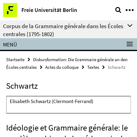
Springe
Service-
Freie Universität Berlin
direkt
Navigation
zu
Corpus de la Grammaire générale dans les Écoles
Inhalt
centrales (1795-1802)
MENÜ
Startseite
Diskursformation: Die Grammaire générale an den
Écoles centrales
Actes du colloque
Textes
Schwartz
Schwartz
Elisabeth Schwartz (Clermont-Ferrand)
Idéologie et Grammaire générale: le