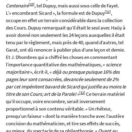
[10]
Centenaire
, tel Dupuy, mais aussi sous celle de Fayet.
[11]
L’« encombrant Sicard », la formule est de Dupuy
,
occupe en effet un terrain considérable dans la collection
des Cours. Dupuy remarquait qu’il était le seul avec Haüy à
avoir donné non seulement les 24 leçons auxquelles il était
tenu par le règlement, mais près de 40, quand d’autres, tel
Garat, ont dû renoncer à publier plus d’une leçon et demie.
Et J. Dhombres qui a chiffré les choses en commentant
l’importance quantitative des mathématiques, «
science
majoritaire
», écrit-il, «
déjà ou presque puisque 16% des
pages leur sont consacrées, devancée seulement de 2%
par cet impénitent bavard de Sicard qui justifie au moins le
[12]
titre de son Cours; art de la Parole!
»
Ce terrain matériel
qu’il occupe, voire encombre, serait inversement
proportionnel à son contenu véritable. « Un rhéteur,
presqu’un faiseur » dont la manière tranche avec l’austère
concision du mathématicien, et tire ses effets de succès,
au mieux, du spectacle de sa philanthropie. «
Quant au