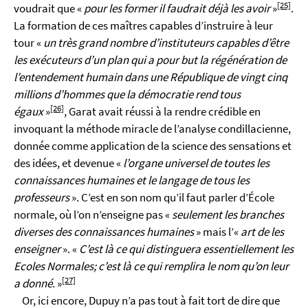
[25]
voudrait que «
pour les former il faudrait déjà les avoir
»
.
La formation de ces maîtres capables d’instruire à leur
tour «
un très grand nombre d’instituteurs capables d’être
les exécuteurs d’un plan qui a pour but la régénération de
l’entendement humain dans une République de vingt cinq
millions d’hommes que la démocratie rend tous
[26]
égaux
»
, Garat avait réussi à la rendre crédible en
invoquant la méthode miracle de l’analyse condillacienne,
donnée comme application de la science des sensations et
des idées, et devenue «
l’organe universel de toutes les
connaissances humaines et le langage de tous les
professeurs
». C’est en son nom qu’il faut parler d’École
normale, où l’on n’enseigne pas «
seulement les branches
diverses des connaissances humaines
» mais l’«
art de les
enseigner
». «
C’est là ce qui distinguera essentiellement les
Ecoles Normales; c’est là ce qui remplira le nom qu’on leur
[27]
a donné
.
»
Or, ici encore, Dupuy n’a pas tout à fait tort de dire que