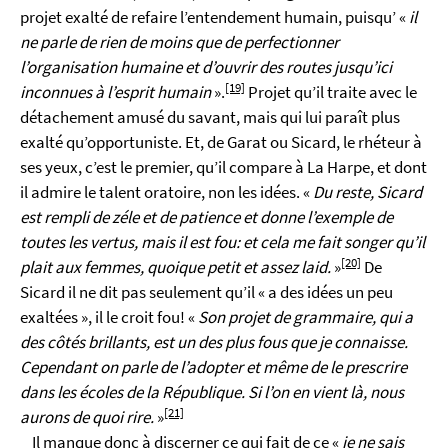
projet exalté de refaire l’entendement humain, puisqu’ «
il
ne parle de rien de moins que de perfectionner
l’organisation humaine et d’ouvrir des routes jusqu’ici
[19]
inconnues à l’esprit humain
».
Projet qu’il traite avec le
détachement amusé du savant, mais qui lui paraît plus
exalté qu’opportuniste. Et, de Garat ou Sicard, le rhéteur à
ses yeux, c’est le premier, qu’il compare à La Harpe, et dont
il admire le talent oratoire, non les idées. «
Du reste, Sicard
est rempli de zéle et de patience et donne l’exemple de
toutes les vertus, mais il est fou: et cela me fait songer qu’il
[20]
plait aux femmes, quoique petit et assez laid.
»
De
Sicard il ne dit pas seulement qu’il « a des idées un peu
exaltées », il le croit fou! «
Son projet de grammaire, qui a
des côtés brillants, est un des plus fous que je connaisse.
Cependant on parle de l’adopter et même de le prescrire
dans les écoles de la République. Si l’on en vient là, nous
[21]
aurons de quoi rire.
»
Il manque donc à discerner ce qui fait de ce «
je ne sais