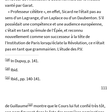
vanté par Garat.
« Professeur célèbre », en effet, Sicard ne l’était pas au
sens d’un Lagrange, d’un Laplace ou d’un Daubenton. S’il
possédait une compétence et une audience européenne,
c’était en tant qu’émule de l’Épée, et reconnu
nouvellement comme son successeur à la tête de
l’Institution de Paris lorsqu’éclate la Révolution, ce n’était
pas en tant que grammairien. L’étude des P.V.
[19]
In Dupuy, p. 141.
[20]
Ibid.
[21]
Ibid., pp. 140-141.
111
[22]
de Guillaume
montre que le Cours lui fut confié très tôt,