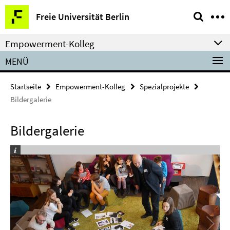
Springe
Service-
Freie Universität Berlin
direkt
Navigation
zu
Empowerment-Kolleg
Inhalt
MENÜ
Startseite
Empowerment-Kolleg
Spezialprojekte
Bildergalerie
Bildergalerie